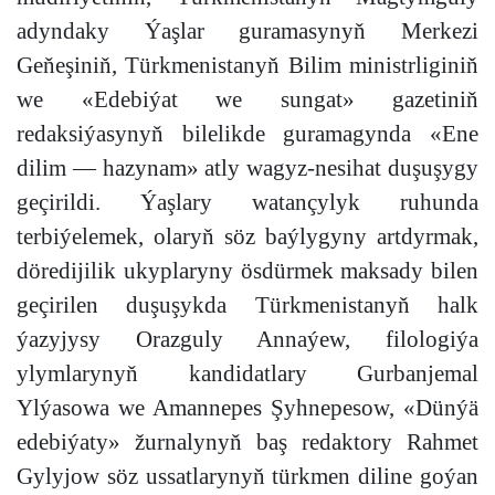
adyndaky Ýaşlar guramasynyň Merkezi
Geňeşiniň, Türkmenistanyň Bilim ministrliginiň
we «Edebiýat we sungat» gazetiniň
redaksiýasynyň bilelikde guramagynda «Ene
dilim — hazynam» atly wagyz-nesihat duşuşygy
geçirildi. Ýaşlary watançylyk ruhunda
terbiýelemek, olaryň söz baýlygyny artdyrmak,
döredijilik ukyplaryny ösdürmek maksady bilen
geçirilen duşuşykda Türkmenistanyň halk
ýazyjysy Orazguly Annaýew, filologiýa
ylymlarynyň kandidatlary Gurbanjemal
Ylýasowa we Amannepes Şyhnepesow, «Dünýä
edebiýaty» žurnalynyň baş redaktory Rahmet
Gylyjow söz ussatlarynyň türkmen diline goýan