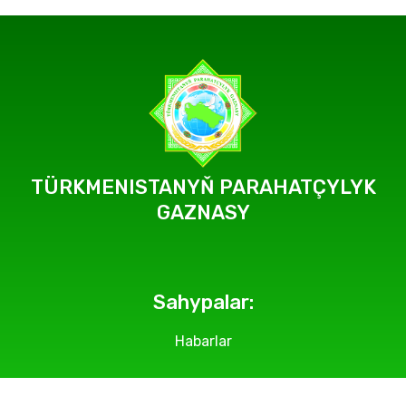
TÜRKMENISTANYŇ PARAHATÇYLYK
GAZNASY
Sahypalar:
Habarlar
Geçirilýän çäreler