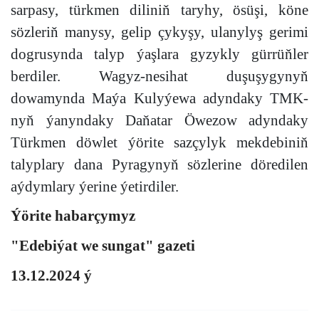
sarpasy, türkmen diliniň taryhy, ösüşi, köne
sözleriň manysy, gelip çykyşy, ulanylyş gerimi
dogrusynda talyp ýaşlara gyzykly gürrüňler
berdiler. Wagyz-nesihat duşuşygynyň
dowamynda Maýa Kulyýewa adyndaky TMK-
nyň ýanyndaky Daňatar Öwezow adyndaky
Türkmen döwlet ýörite sazçylyk mekdebiniň
talyplary dana Pyragynyň sözlerine döredilen
aýdymlary ýerine ýetirdiler.
Ýörite habarçymyz
"Edebiýat we sungat" gazeti
13.12.2024 ý