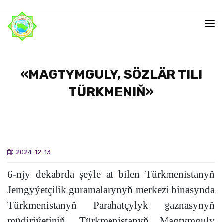
«MAGTYMGULY, SÖZLÄR TILI
TÜRKMENIŇ»
2024-12-13
6-njy dekabrda şeýle at bilen Türkmenistanyň
Jemgyýetçilik guramalarynyň merkezi binasynda
Türkmenistanyň Parahatçylyk gaznasynyň
müdiriýetiniň, Türkmenistanyň Magtymguly