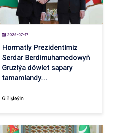
2026-07-17
Hormatly Prezidentimiz
Serdar Berdimuhamedowyň
Gruziýa döwlet sapary
tamamlandy...
Giňişleýin