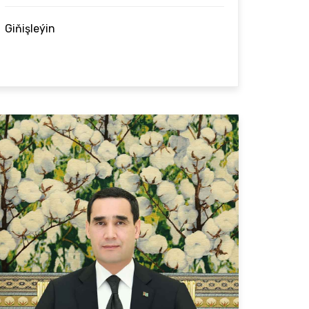
Giňişleýin