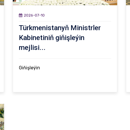
2026-07-10
Türkmenistanyň Ministrler
Kabinetiniň giňişleýin
mejlisi...
Giňişleýin