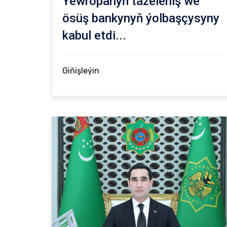
Ýewropanyň täzeleniş we
ösüş bankynyň ýolbaşçysyny
kabul etdi...
Giňişleýin