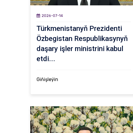
2026-07-14
Türkmenistanyň Prezidenti
Özbegistan Respublikasynyň
daşary işler ministrini kabul
etdi...
Giňişleýin