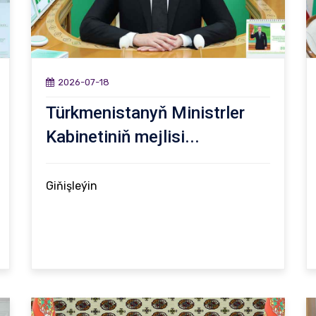
2026-07-18
Türkmenistanyň Ministrler
Kabinetiniň mejlisi...
Giňişleýin