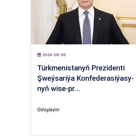
2026-08-05
Türk­me­nis­ta­nyň Prezidenti
Şweý­sa­ri­ýa Kon­fe­de­ra­si­ýa­sy­
nyň wi­se-pr...
Giňişleýin