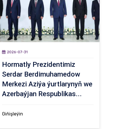
2026-07-31
Hormatly Prezidentimiz
Serdar Berdimuhamedow
Merkezi Aziýa ýurtlarynyň we
Azerbaýjan Respublikas...
Giňişleýin