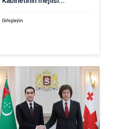
Kabinetiniň mejlisi...
Giňişleýin