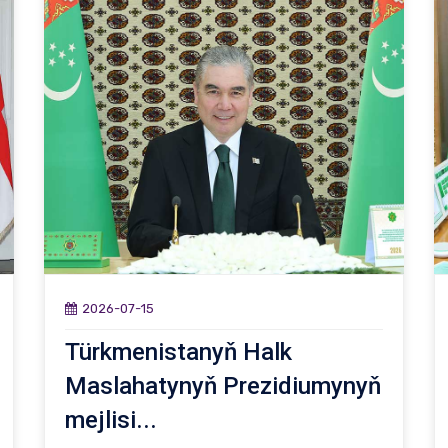
2026-07-15
Türkmenistanyň Halk
Maslahatynyň Prezidiumynyň
mejlisi...