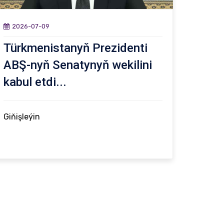
2026-07-09
Türkmenistanyň Prezidenti
ABŞ-nyň Senatynyň wekilini
kabul etdi...
Giňişleýin