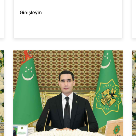
Giňişleýin