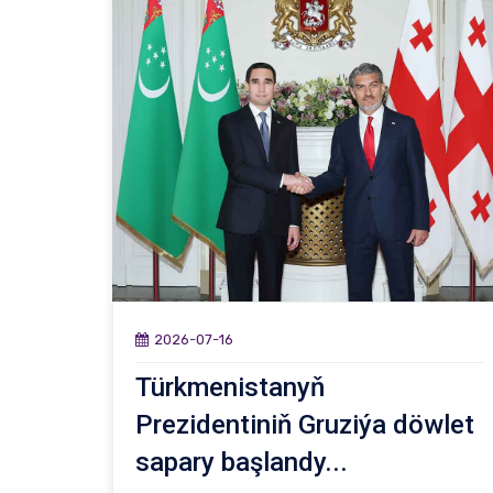
2026-07-16
Türkmenistanyň
Prezidentiniň Gruziýa döwlet
sapary başlandy...