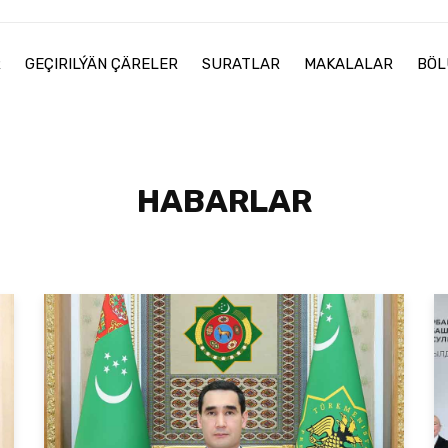
R
GEÇIRILÝÄN ÇÄRELER
SURATLAR
MAKALALAR
BÖL
HABARLAR