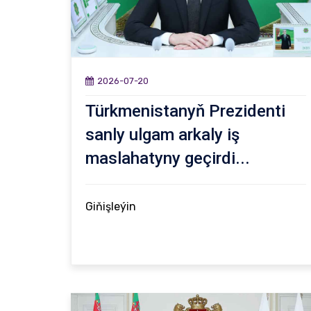
2026-07-20
Türkmenistanyň Prezidenti
sanly ulgam arkaly iş
maslahatyny geçirdi...
Giňişleýin