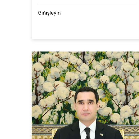
Giňişleýin