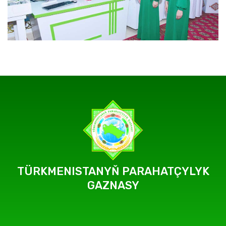
TÜRKMENISTANYŇ PARAHATÇYLYK
GAZNASY