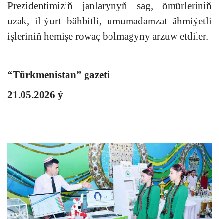
Prezidentimiziň jan­la­ry­nyň sag, ömür­le­ri­niň
uzak, il-ýurt bäh­bit­li, umu­ma­dam­zat äh­mi­ýet­li
iş­le­ri­niň he­mi­şe ro­waç bol­ma­gy­ny ar­zuw et­di­ler.
“Türkmenistan” gazeti
21.05.2026 ý