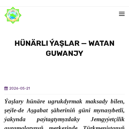
HÜ­NÄR­LI ÝAŞ­LAR — WATAN
GUWANJY
2026-05-21
Ýaş­la­ry hü­nä­re ug­ruk­dyr­mak mak­sa­dy bi­len,
şeý­le-de Aş­ga­bat şä­he­ri­niň gü­ni my­na­sy­bet­li,
ýa­kyn­da paý­tag­ty­myz­da­ky Jem­gy­ýet­çi­lik
guramalarynyň mer­ke­zin­de Türk­me­nis­ta­nyň