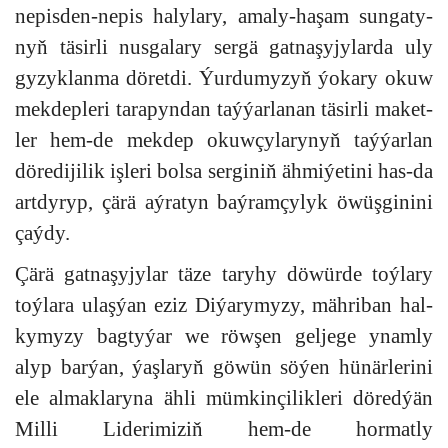
ne­pis­den-ne­pis ha­ly­la­ry, amaly-ha­şam sun­ga­ty­
nyň tä­sir­li nus­ga­la­ry ser­gä gat­na­şy­jy­lar­da uly
gy­zyk­lan­ma dö­ret­di. Ýur­du­my­zyň ýo­ka­ry okuw
mek­dep­le­ri ta­ra­pyn­dan taý­ýar­la­nan tä­sir­li ma­ket­
ler hem-de mek­dep okuw­çy­la­ry­nyň taý­ýar­lan
dö­re­di­ji­lik iş­le­ri bol­sa ser­gi­niň äh­mi­ýe­ti­ni has-da
art­dy­ryp, çä­rä aý­ra­tyn baý­ram­çy­lyk öwüş­gi­ni­ni
çaý­dy.
Çä­rä gat­na­şy­jy­lar tä­ze ta­ry­hy dö­wür­de toý­la­ry
toý­la­ra ulaş­ýan eziz Di­ýa­ry­my­zy, mäh­ri­ban hal­
ky­my­zy bag­ty­ýar we röw­şen gel­je­ge ynam­ly
alyp bar­ýan, ýaş­la­ryň gö­wün sö­ýen hü­när­le­ri­ni
ele al­mak­la­ry­na äh­li müm­kin­çi­lik­le­ri dö­red­ýän
Milli Liderimiziň hem-de hor­mat­ly