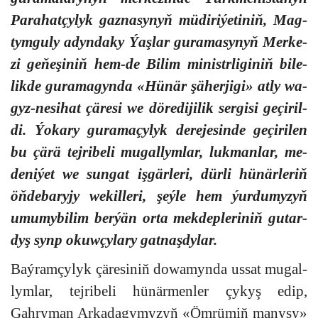
Pa­ra­hat­çy­lyk gaz­na­sy­nyň mü­di­ri­ýe­ti­niň, Mag­
tym­gu­ly adyn­da­ky Ýaş­lar gu­ra­ma­sy­nyň Mer­ke­
zi ge­ňe­şi­niň hem-de Bi­lim mi­nistr­li­gi­niň bi­le­
lik­de gu­ra­ma­gyn­da «Hü­när şä­her­ji­gi» at­ly wa­
gyz-ne­si­hat çä­re­si we dö­re­di­ji­lik ser­gi­si ge­çi­ril­
di. Ýo­ka­ry gu­ra­ma­çy­lyk de­re­je­sin­de ge­çi­ri­len
bu çä­rä tej­ri­be­li mu­gal­lym­lar, luk­man­lar, me­
de­ni­ýet we sun­gat iş­gär­le­ri, dür­li hü­när­le­riň
öň­de­ba­ry­jy we­kil­le­ri, şeý­le hem ýur­du­my­zyň
umu­my­bi­lim ber­ýän or­ta mek­dep­le­ri­niň gu­tar­
dyş synp okuw­çy­la­ry gat­naş­dy­lar.
Baý­ram­çy­lyk çä­re­si­niň do­wa­myn­da us­sat mu­gal­
lym­lar, tej­ri­be­li hü­när­men­ler çy­kyş edip,
Gahryman Arkadagymyzyň «Öm­rü­miň ma­ny­sy»