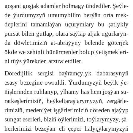
go­şant goş­jak adam­lar bol­ma­gy ün­de­di­ler. Şeý­le-
de ýur­du­my­zyň umu­my­bi­lim ber­ýän or­ta mek­
dep­le­ri­ni ta­mam­la­ýan uçu­rym­la­ry bu şat­lyk­ly
pur­sat bi­len gut­lap, ola­ra saý­lap al­jak ugur­la­ryn­
da döw­le­ti­mi­ziň at-ab­ra­ýy­ny be­len­de gö­ter­jek
ök­de we ze­hin­li hü­när­men­ler bo­lup ýe­tiş­mek­le­ri­
ni tüýs ýü­rek­den ar­zuw et­di­ler.
Dö­re­di­ji­lik ser­gi­si baý­ram­çy­lyk da­ba­ra­sy­nyň
esa­sy be­ze­gi­ne öw­rül­di. Ýur­du­my­zyň be­ýik ýe­
ňiş­le­rin­den ruh­la­nyp, yl­ha­my has hem joş­ýan su­
rat­keş­le­ri­mi­ziň, heý­kel­ta­raş­la­ry­my­zyň, zer­gär­le­
ri­mi­ziň, me­de­ni­ýet iş­gär­le­ri­mi­ziň dö­re­den aja­ýyp
sun­gat eser­le­ri, bi­ziň öý­le­ri­mi­zi, toý­la­ry­my­zy, şä­
her­le­ri­mi­zi be­ze­ýän eli çe­per ha­ly­çy­la­ry­my­zyň