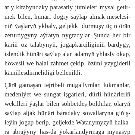
at­ly ki­ta­byn­da­ky pa­ra­sat­ly jüm­le­le­ri my­sal ge­tir­
mek bi­len, hü­nä­ri dog­ry saý­lap al­mak me­se­le­si­
niň ýaş­la­ryň yk­ba­ly, gel­jek­ki dur­mu­şy üçin örän
ze­rur­dy­gy­ny aý­ra­tyn nyg­ta­dy­lar. Şun­da her bir
kä­riň öz ta­la­by­nyň, jo­gap­kär­çi­li­gi­niň bar­dy­gy,
is­len­dik hü­nä­ri saý­lap alan ada­myň yh­las­ly okap,
hö­wes­li we ha­lal zäh­met çe­kip, özü­ni yzy­gi­der­li
kä­mil­leş­dir­me­li­di­gi bel­le­nil­di.
Çä­rä gat­na­şan tej­ri­be­li mu­gal­lym­lar, luk­man­lar,
me­de­ni­ýet we sun­gat iş­gär­le­ri, dür­li hü­när­le­riň
we­kil­le­ri ýaş­lar bi­len söh­bet­deş bol­du­lar, ola­ryň
saý­lap al­jak hü­när­i ba­ra­da­ky so­wal­la­ry­na gi­ňiş­
le­ýin jo­gap be­rip, gel­jek­de Wa­ta­ny­my­zyň hal­ka­
ra ab­ra­ýy­ny has-da ýo­kar­lan­dyr­ma­ga my­na­syp