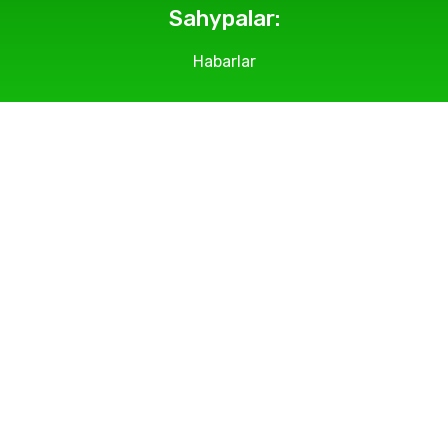
Sahypalar:
Habarlar
Geçirilýän çäreler
Suratlar
Makalalar
Bölümlerimiz
Biz barada
Habarlaşmak üçin: