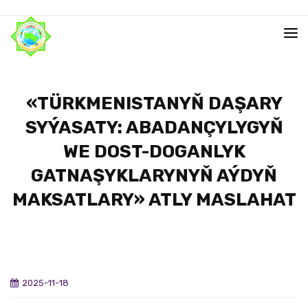
«TÜRKMENISTANYŇ DAŞARY
SYÝASATY: ABADANÇYLYGYŇ
WE DOST-DOGANLYK
GATNAŞYKLARYNYŇ AÝDYŇ
MAKSATLARY» ATLY MASLAHAT
2025-11-18