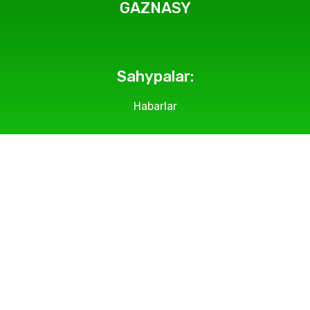
GAZNASY
Sahypalar:
Habarlar
Geçirilýän çäreler
Suratlar
Makalalar
Bölümlerimiz
Biz barada