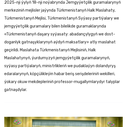
2025-nji ýylyň 18-nji noýabrynda Jemgyýetçilik guramalarynyň
merkeziniň mejlisler jaýynda Türkmenistanyň Halk Maslahaty,
Türkmenistanyň Mejlisi, Türkmenistanyň Syýasy partiýalary we
jemgyýetçilik guramalary bilen bilelikde guramaklarynda
«Türkmenistanyň daşary syýasaty: abadançylygyň we dost-
doganlyk gatnaşyklarynyň aýdyň maksatlary» atly maslahat
geçirildi.
Maslahata Türkmenistanyň Mejlisiniň, Halk
Maslahatynyň, ýurdumyzyň jemgyýetçilik guramalarynyň,
syýasy partiýalaryň, ministrlikleriň we pudaklaýyn dolandyryş
edaralarynyň, köpçülikleýin habar beriş serişdeleriniň wekilleri,
ýokary okuw mekdepleriniň professor-mugallymlarydyr talyplar
gatnaşdylar.