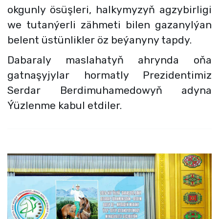
okgunly ösüşleri, halkymyzyň agzybirligi
we tutanýerli zähmeti bilen gazanylýan
belent üstünlikler öz beýanyny tapdy.
Dabaraly maslahatyň ahrynda oňa
gatnaşyjylar hormatly Prezidentimiz
Serdar Berdimuhamedowyň adyna
Ýüzlenme kabul etdiler.