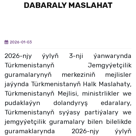
DABARALY MASLAHAT
2026-01-03
2026-njy ýylyň 3-nji ýanwarynda
Türkmenistanyň Jemgyýetçilik
guramalarynyň merkeziniň mejlisler
jaýynda Türkmenistanyň Halk Maslahaty,
Türkmenistanyň Mejlisi, ministrlikler we
pudaklaýyn dolandyryş edaralary,
Türkmenistanyň syýasy partiýalary we
jemgyýetçilik guramalary bilen bilelikde
guramaklarynda 2026-njy ýylyň