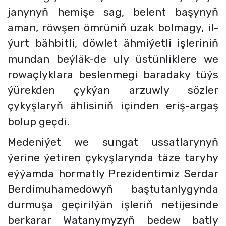
janynyň hemişe sag, belent başynyň
aman, röwşen ömrüniň uzak bolmagy, il-
ýurt bähbitli, döwlet ähmiýetli işleriniň
mundan beýläk-de uly üstünliklere we
rowaçlyklara beslenmegi baradaky tüýs
ýürekden çykýan arzuwly sözler
çykyşlaryň ählisiniň içinden eriş-argaş
bolup geçdi.
Medeniýet we sungat ussatlarynyň
ýerine ýetiren çykyşlarynda täze taryhy
eýýamda hormatly Prezidentimiz Serdar
Berdimuhamedowyň baştutanlygynda
durmuşa geçirilýän işleriň netijesinde
berkarar Watanymyzyň bedew batly