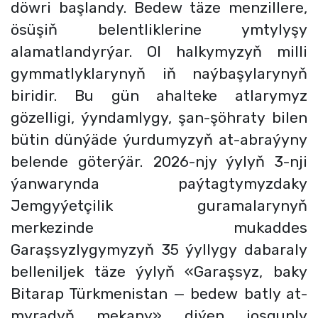
döwri başlandy. Bedew täze menzillere,
ösüşiň belentliklerine ymtylyşy
alamatlandyrýar. Ol halkymyzyň milli
gymmatlyklarynyň iň naýbaşylarynyň
biridir. Bu gün ahalteke atlarymyz
gözelligi, ýyndamlygy, şan-şöhraty bilen
bütin dünýäde ýurdumyzyň at-abraýyny
belende göterýär.
2026-njy ýylyň 3-nji
ýanwarynda
paýtagtymyzdaky
Jemgyýetçilik guramalarynyň
merkezinde mukaddes
Garaşsyzlygymyzyň 35 ýyllygy dabaraly
belleniljek täze ýylyň «Garaşsyz, baky
Bitarap Türkmenistan — bedew batly at-
myradyň mekany» diýen joşgunly