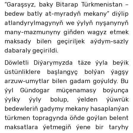
“Garaşsyz, baky Bitarap Türkmenistan –
bedew batly at-myradyň mekany” diýlip
atlandyrylmagynyň we ýylyň nyşanynyň
many-mazmunyny giňden wagyz etmek
maksady bilen geçiriljek aýdym-sazly
dabaraly
geçirildi.
Döwletli Diýarymyzda täze ýyla beýik
üstünliklere başlangyç bolýan ýagşy
arzuw-umytlar bilen gadam goýuldy.
Bu
ýyl Gündogar müçenamasy boýunça
ýylky ýyly bolup, ýelden ýüwrük
bedewleriň gadymy mekany hasaplanýan
türkmen topragynda öňde goýlan belent
maksatlara ýetmegiň ýene bir taryhy