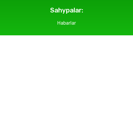
Sahypalar:
Habarlar
Geçirilýän çäreler
Suratlar
Makalalar
Bölümlerimiz
Biz barada
Habarlaşmak üçin: