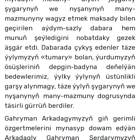
şygarynyň we nyşanynyň many-
mazmunyny wagyz etmek maksady bilen
geçirilen aýdym-sazly dabara hem
munuň şeýledigini nobatdaky gezek
äşgär etdi. Dabarada çykyş edenler täze
ýylymyzyň «tumary» bolan, ýurdumyzyň
ösüşleriniň depgin-badyna deňelýän
bedewlerimiz, ýylky ýylynyň üstünlikli
garşy alynmagy, täze ýylyň şygarynyň we
nyşanynyň many-mazmuny dogrusynda
täsirli gürrüň berdiler.
Gahryman Arkadagymyzyň giň gerimli
özgertmelerini mynasyp dowam edýän
Arkadagly Gahryman Serdarymyzyň