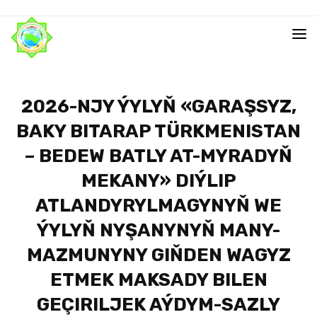
2026-NJY ÝYLYŇ «GARAŞSYZ,
BAKY BITARAP TÜRKMENISTAN
– BEDEW BATLY AT-MYRADYŇ
MEKANY» DIÝLIP
ATLANDYRYLMAGYNYŇ WE
ÝYLYŇ NYŞANYNYŇ MANY-
MAZMUNYNY GIŇDEN WAGYZ
ETMEK MAKSADY BILEN
GEÇIRILJEK AÝDYM-SAZLY