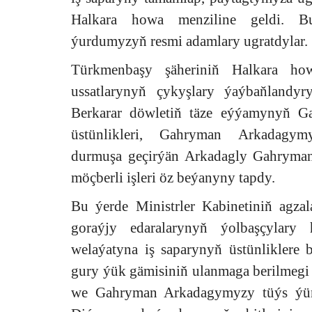
Halkara howa menziline geldi. B
ýurdumyzyň resmi adamlary ugratdylar.
Türkmenbaşy şäheriniň Halkara ho
ussatlarynyň çykyşlary ýaýbaňlandy
Berkarar döwletiň täze eýýamynyň G
üstünlikleri, Gahryman Arkadagymy
durmuşa geçirýän Arkadagly Gahryma
möçberli işleri öz beýanyny tapdy.
Bu ýerde Ministrler Kabinetiniň agz
goraýjy edaralarynyň ýolbaşçylary 
welaýatyna iş saparynyň üstünliklere
gury ýük gämisiniň ulanmaga berilmegi
we Gahryman Arkadagymyzy tüýs ýürekd