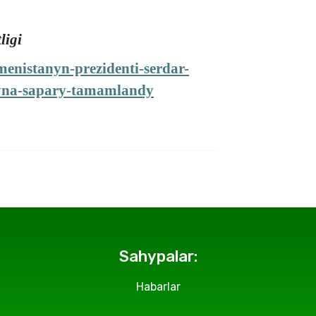
ligi
menistanyn-prezidenti-serdar-
yna-sapary-tamamlandy
Sahypalar:
Habarlar