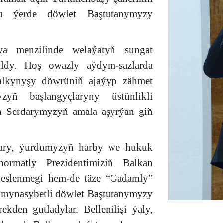
u ýerde döwlet Baştutanymyzy
wa menzilinde welaýatyň sungat
ryldy. Hoş owazly aýdym-sazlarda
alkynyşy döwrüniň ajaýyp zähmet
zyň başlangyçlaryny üstünlikli
n Serdarymyzyň amala aşyrýan giň
alary, ýurdumyzyň harby we hukuk
hormatly Prezidentimiziň Balkan
 beslenmegi hem-de täze “Gadamly”
 mynasybetli döwlet Baştutanymyzy
en gutladylar. Bellenilişi ýaly,