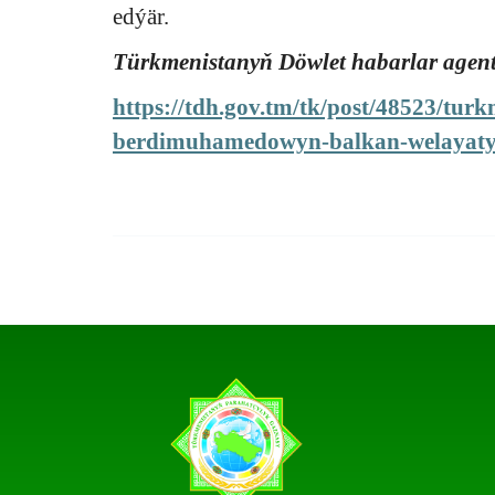
edýär.
Türkmenistanyň Döwlet habarlar agent
https://tdh.gov.tm/tk/post/48523/turk
berdimuhamedowyn-balkan-welayat