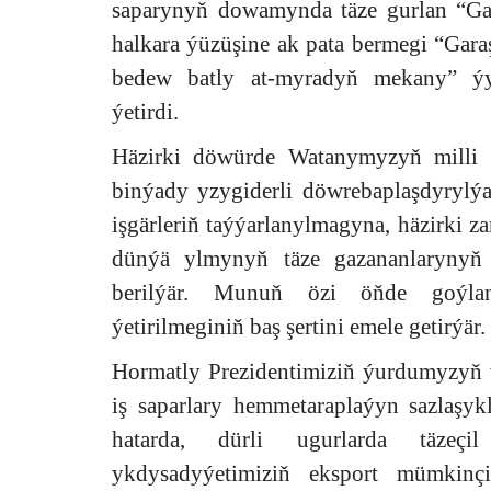
saparynyň dowamynda täze gurlan “Gad
halkara ýüzüşine ak pata bermegi “Gar
bedew batly at-myradyň mekany” ýy
ýetirdi.
Häzirki döwürde Watanymyzyň milli 
binýady yzygiderli döwrebaplaşdyrylýa
işgärleriň taýýarlanylmagyna, häzirki 
dünýä ylmynyň täze gazananlarynyň
berilýär. Munuň özi öňde goýlan 
ýetirilmeginiň baş şertini emele getirýär.
Hormatly Prezidentimiziň ýurdumyzyň 
iş saparlary hemmetaraplaýyn sazlaşyk
hatarda, dürli ugurlarda täzeç
ykdysadyýetimiziň eksport mümkinçi