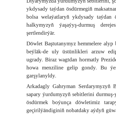
Diýarymyzda ýurdumyzyň sebitlerini, ş
ykdysady taýdan ösdürmegiň maksatnama
bolsa welaýatlaryň ykdysady taýdan ö
halkymyzyň ýaşaýyş-durmuş derejes
şertlendirýär.
Döwlet Baştutanymyz hemmelere alyp b
beýläk-de uly üstünlikleri arzuw ed
ugrady. Biraz wagtdan hormatly Prezid
howa menziline gelip gondy. Bu ýe
garşylanyldy.
Arkadagly Gahryman Serdarymyzyň Ba
sapary ýurdumyzyň sebitlerini durmuş
ösdürmek boýunça döwletimiz tarap
geçirilýändiginiň nobatdaky aýdyň güwä