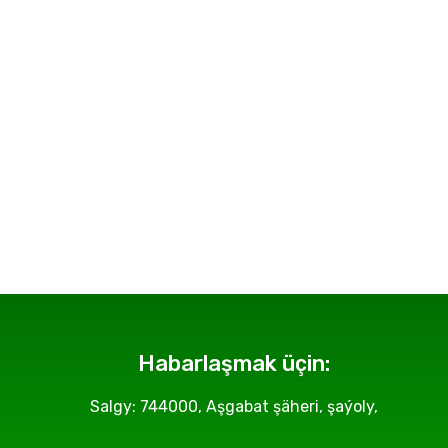
Habarlaşmak üçin:
Salgy: 744000, Aşgabat şäheri, şaýoly,