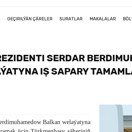
R
GEÇIRILÝÄN ÇÄRELER
SURATLAR
MAKALALAR
BÖL
REZIDENTI SERDAR BERDIM
ÝATYNA IŞ SAPARY TAMAM
 Berdimuhamedow Balkan welaýatyna
gramak üçin Türkmenbaşy şäheriniň