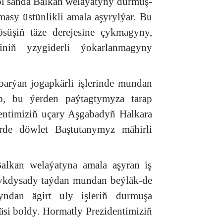
ol sanda Balkan welaýatyny durmuş-
sy üstünlikli amala aşyrylýar. Bu
süşiň täze derejesine çykmagyny,
iniň yzygiderli ýokarlanmagyny
arýan jogapkärli işlerinde mundan
ip, bu ýerden paýtagtymyza tarap
entimiziň uçary Aşgabadyň Halkara
rde döwlet Baştutanymyz mähirli
lkan welaýatyna amala aşyran iş
-ykdysady taýdan mundan beýläk-de
yndan ägirt uly işleriň durmuşa
si boldy. Hormatly Prezidentimiziň