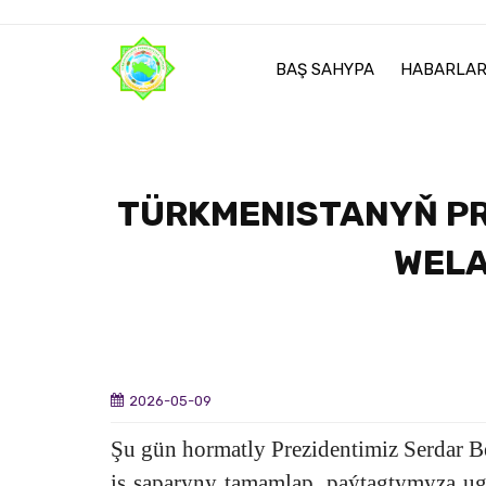
BAŞ SAHYPA
HABARLA
TÜRKMENISTANYŇ P
WELA
2026-05-09
Şu gün hormatly Prezidentimiz Serdar
iş saparyny tamamlap, paýtagtymyza u