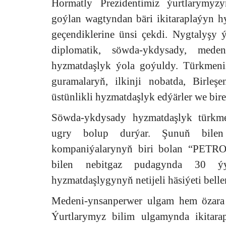
Hormatly Prezidentimiz ýurtlarymyz
goýlan wagtyndan bäri ikitaraplaýyn 
geçendiklerine ünsi çekdi. Nygtalyşy ý
diplomatik, söwda-ykdysady, medeni
hyzmatdaşlyk ýola goýuldy. Türkmenis
guramalaryň, ilkinji nobatda, Birleş
üstünlikli hyzmatdaşlyk edýärler we bire
Söwda-ykdysady hyzmatdaşlyk türkm
ugry bolup durýar. Şunuň bilen 
kompaniýalarynyň biri bolan “PET
bilen nebitgaz pudagynda 30 ý
hyzmatdaşlygynyň netijeli häsiýeti bellen
Medeni-ynsanperwer ulgam hem özara g
Ýurtlarymyz bilim ulgamynda ikitarap