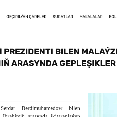
R
GEÇIRILÝÄN ÇÄRELER
SURATLAR
MAKALALAR
BÖL
 PREZIDENTI BILEN MALAÝZ
NIŇ ARASYNDA GEPLEŞIKLER 
Serdar Berdimuhamedow bilen
Ibrahimiň arasynda ikitaraplaýyn