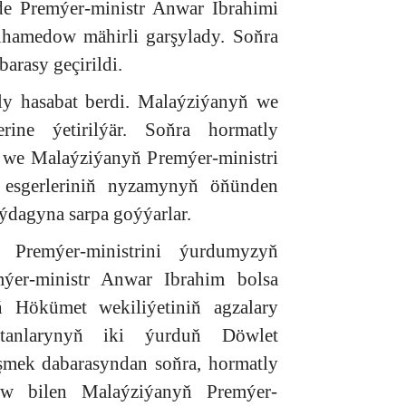
de Premýer-ministr Anwar Ibrahimi
uhamedow mähirli garşylady. Soňra
rasy geçirildi.
ly hasabat berdi. Malaýziýanyň we
rine ýetirilýär. Soňra hormatly
we Malaýziýanyň Premýer-ministri
esgerleriniň nyzamynyň öňünden
ýdagyna sarpa goýýarlar.
 Premýer-ministrini ýurdumyzyň
mýer-ministr Anwar Ibrahim bolsa
ň Hökümet wekiliýetiniň agzalary
tutanlarynyň iki ýurduň Döwlet
şmek dabarasyndan soňra, hormatly
ow bilen Malaýziýanyň Premýer-