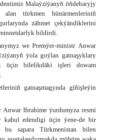
identimiz Malaýziýanyň öňdebaryjy
 alan türkmen hünärmenleriniň
urlarynda zähmet çekýändiklerini
innetdarlyk bildirdi.
anymyz we Premýer-ministr Anwar
ziýanyň ýola goýlan gatnaşyklary
k üçin bilelikdäki işleri dowam
.
tleriniň gatnaşmagynda giňişleýin
tr Anwar Ibrahime ýurdumyza resmi
 kabul edendigi üçin ýene-de bir
, bu sapara Türkmenistan bilen
ygy pugtalandyrmakda möhüm waka