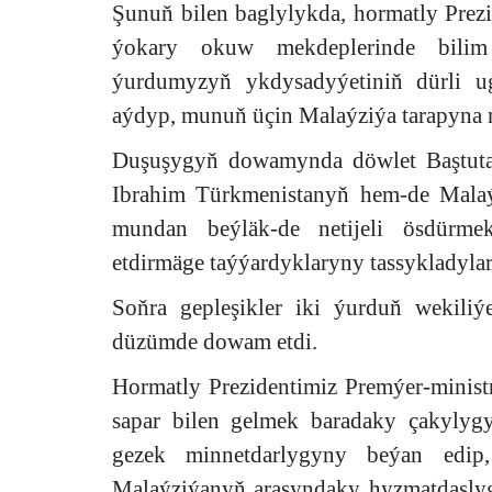
Şunuň bilen baglylykda, hormatly Prez
ýokary okuw mekdeplerinde bilim
ýurdumyzyň ykdysadyýetiniň dürli ug
aýdyp, munuň üçin Malaýziýa tarapyna m
Duşuşygyň dowamynda döwlet Baştut
Ibrahim Türkmenistanyň hem-de Malaý
mundan beýläk-de netijeli ösdürme
etdirmäge taýýardyklaryny tassykladylar
Soňra gepleşikler iki ýurduň wekiliýe
düzümde dowam etdi.
Hormatly Prezidentimiz Premýer-minis
sapar bilen gelmek baradaky çakylygy
gezek minnetdarlygyny beýan edip
Malaýziýanyň arasyndaky hyzmatdaşl