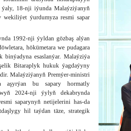
şi ýaly, 18-nji iýunda Malaýziýanyň
y wekiliýet ýurdumyza resmi sapar
ynda 1992-nji ýyldan gözbaş alýan
 döwletara, hökümetara we pudagara
k binýadyna esaslanýar. Malaýziýa
şelik Bitaraplyk hukuk ýagdaýyny
etdir. Malaýziýanyň Premýer-ministri
a aşyrýan bu sapary hormatly
owyň 2024-nji ýylyň dekabrynda
esmi saparynyň netijelerini has-da
daşlygy hil taýdan täze, strategik