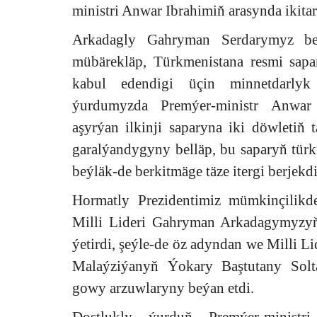
ministri Anwar Ibrahimiň arasynda ikitar
Arkadagly Gahryman Serdarymyz be
mübärekläp, Türkmenistana resmi sapa
kabul edendigi üçin minnetdarlyk
ýurdumyzda Premýer-ministr Anwar
aşyrýan ilkinji saparyna iki döwlet
garalýandygyny belläp, bu saparyň tü
beýläk-de berkitmäge täze itergi berjekd
Hormatly Prezidentimiz mümkinçilik
Milli Lideri Gahryman Arkadagymyzy
ýetirdi, şeýle-de öz adyndan we Milli 
Malaýziýanyň Ýokary Baştutany Solt
gowy arzuwlaryny beýan etdi.