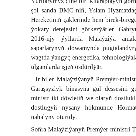
Ýurtlarymyz diňe bir ikitaraplaýyn görn
şol sanda BMG-niň, Yslam Hyzmatda
Hereketiniň çäklerinde hem birek-bireg
ýokary derejesini görkezýärler. Ga
2016-njy ýyllarda Malaýziýa ama
saparlarynyň dowamynda pugtalandyryl
wagtda ýangyç-energetika, tehnologiýal
ulgamlarda işjeň ösdürilýär.
...Ir bilen Malaýziýanyň Premýer-mini
Garaşsyzlyk binasyna gül dessesini g
ministr iki döwletiň we olaryň dostlu
dostlugyň nyşany hökmünde Hormat
nahalyny oturtdy.
Soňra Malaýziýanyň Premýer-ministri T