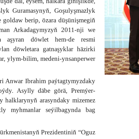
üşde däl, eýsem, halkara giňişlikde,
şlyk Guramasynyň, Goşulyşmazlyk
e goldaw berip, özara düşünişmegiň
hryman Arkadagymyzyň 2011-nji we
la aşyran döwlet hem-de resmi
an döwletara gatnaşyklar häzirki
ar, ylym-bilim, medeni-ynsanperwer
stri Anwar Ibrahim paýtagtymyzdaky
oýdy. Asylly däbe görä, Premýer-
kly halklarynyň arasyndaky mizemez
ly myhmanlar seýilbagynda bag
ürkmenistanyň Prezidentiniň “Oguz