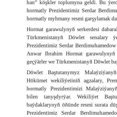
han” köşkler toplumyna geldi. Bu ýer
hormatly Prezidentimiz Serdar Berdim
hormatly myhmany resmi garşylamak daba
Hormat garawulynyň serkerdesi dabara
Türkmenistanyň Döwlet senalary ýe
Prezidentimiz Serdar Berdimuhamedow 
Anwar Ibrahim Hormat garawulynyň 
geçýärler we Türkmenistanyň Döwlet ba
Döwlet Baştutanymyz Malaýziýanyň
Hökümet wekiliýetiniň agzalary, Pre
hormatly Prezidentimizi Malaýziýany
bilen tanyşdyrýar. Wekiliýet Baş
baýdaklarynyň öňünde resmi surata dü
Prezidentimiz Serdar Berdimuhamed