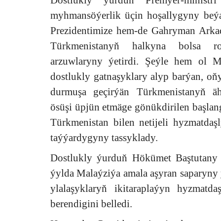
Dostlukly ýurduň Premýer-ministri
myhmansöýerlik üçin hoşallygyny beýa
Prezidentimize hem-de Gahryman Arkad
Türkmenistanyň halkyna bolsa ro
arzuwlaryny ýetirdi. Şeýle hem ol M
dostlukly gatnaşyklary alyp barýan, oň
durmuşa geçirýän Türkmenistanyň ä
ösüşi üpjün etmäge gönükdirilen başla
Türkmenistan bilen netijeli hyzmatda
taýýardygyny tassyklady.
Dostlukly ýurduň Hökümet Baştutany h
ýylda Malaýziýa amala aşyran saparyny
ylalaşyklaryň ikitaraplaýyn hyzmatd
berendigini belledi.