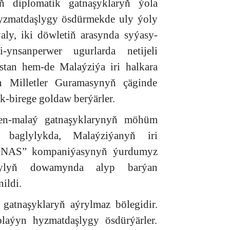
yň diplomatik gatnaşyklaryň ýola
hyzmatdaşlygy ösdürmekde uly ýoly
aly, iki döwletiň arasynda syýasy-
-ynsanperwer ugurlarda netijeli
tan hem-de Malaýziýa iri halkara
en Milletler Guramasynyň çäginde
k-birege goldaw berýärler.
en-malaý gatnaşyklarynyň möhüm
baglylykda, Malaýziýanyň iri
RONAS” kompaniýasynyň ýurdumyz
ylyň dowamynda alyp barýan
ildi.
atnaşyklaryň aýrylmaz bölegidir.
laýyn hyzmatdaşlygy ösdürýärler.