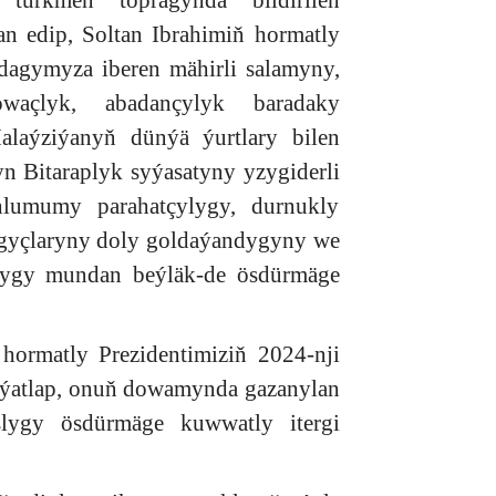
 türkmen topragynda bildirilen
n edip, Soltan Ibrahimiň hormatly
agymyza iberen mähirli salamyny,
waçlyk, abadançylyk baradaky
alaýziýanyň dünýä ýurtlary bilen
yn Bitaraplyk syýasatyny yzygiderli
hlumumy parahatçylygy, durnukly
ngyçlaryny doly goldaýandygyny we
şlygy mundan beýläk-de ösdürmäge
ormatly Prezidentimiziň 2024-nji
 ýatlap, onuň dowamynda gazanylan
aşlygy ösdürmäge kuwwatly itergi