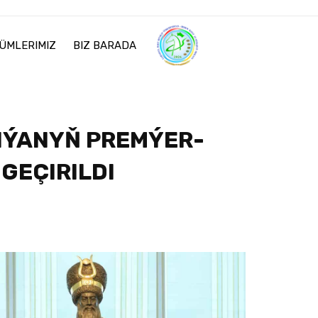
ÜMLERIMIZ
BIZ BARADA
IÝANYŇ PREMÝER-
GEÇIRILDI