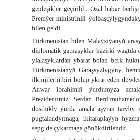
gepleşikler geçirildi. Ozal habar berli
Premýer-ministriniň ýolbaşçylygyndak
bilen geldi.
Türkmenistan bilen Malaýziýanyň aras
diplomatik gatnaşyklar häzirki wagtda
ylalaşyklardan ybarat bolan berk huku
Türkmenistanyň Garaşsyzlygyny, hemi
ilkinjileriň biri bolup ykrar eden döwl
Anwar Ibrahimiň ýurdumyza amal
Prezidentimiz Serdar Berdimuhamed
dostlukly ýurda amala aşyran taryhy r
pugtalandyrmaga, ikitaraplaýyn hyzmat
sepgide çykarmaga gönükdirilendir.