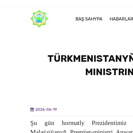
BAŞ SAHYPA
HABARLA
TÜRKMENISTANYŇ
MINISTRI
2026-06-19
Şu gün hormatly Prezidentimiz 
Malaýziýanyň Premýer-ministri Anwar 