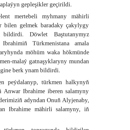
aplaýyn gepleşikler geçirildi.
lent mertebeli myhmany mähirli
r bilen gelmek baradaky çakylygy
 bildirdi. Döwlet Baştutanymyz
 Ibrahimiň Türkmenistana amala
iň taryhynda möhüm waka hökmünde
rkmen-malaý gatnaşyklaryny mundan
igine berk ynam bildirdi.
den peýdalanyp, türkmen halkynyň
ň Anwar Ibrahime iberen salamyny
Liderimiziň adyndan Onuň Alyjenaby,
an Ibrahime mähirli salamyny, iň