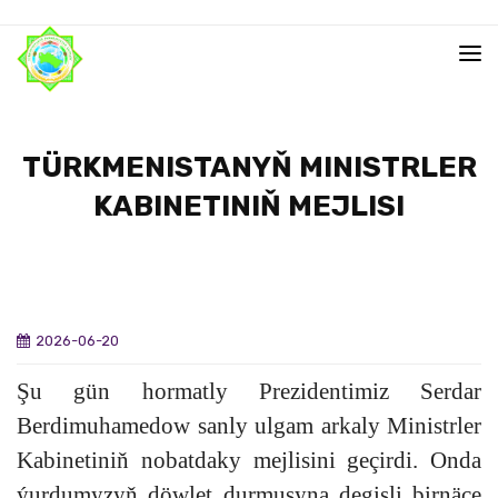
TÜRKMENISTANYŇ MINISTRLER
KABINETINIŇ MEJLISI
2026-06-20
Şu gün hormatly Prezidentimiz Serdar
Berdimuhamedow sanly ulgam arkaly Ministrler
Kabinetiniň nobatdaky mejlisini geçirdi. Onda
ýurdumyzyň döwlet durmuşyna degişli birnäçe