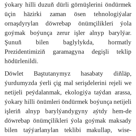
ýokary hilli duzuň dürli görnüşlerini öndürmek
üçin häzirki zaman ösen tehnologiýalar
ornaşdyrylan döwrebap önümçilikleri ýola
goýmak boýunça zerur işler alnyp barylýar.
Şunuň bilen baglylykda, hormatly
Prezidentimiziň garamagyna degişli teklip
hödürlenildi.
Döwlet Baştutanymyz hasabaty diňläp,
ýurdumyzda ýerli çig mal serişdelerini rejeli we
netijeli peýdalanmak, ekologiýa taýdan arassa,
ýokary hilli önümleri öndürmek boýunça netijeli
işleriň alnyp barylýandygyny aýtdy hem-de
döwrebap önümçilikleri ýola goýmak maksady
bilen taýýarlanylan teklibi makullap, wise-