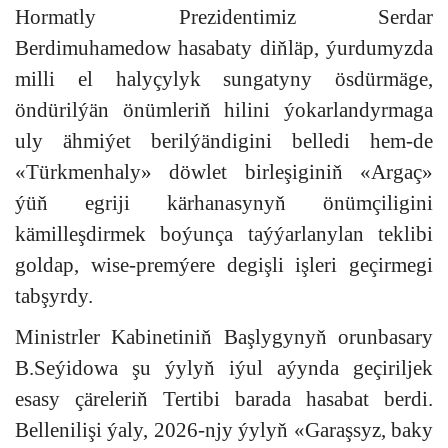
Hormatly Prezidentimiz Serdar
Berdimuhamedow hasabaty diňläp, ýurdumyzda
milli el halyçylyk sungatyny ösdürmäge,
öndürilýän önümleriň hilini ýokarlandyrmaga
uly ähmiýet berilýändigini belledi hem-de
«Türkmenhaly» döwlet birleşiginiň «Argaç»
ýüň egriji kärhanasynyň önümçiligini
kämilleşdirmek boýunça taýýarlanylan teklibi
goldap, wise-premýere degişli işleri geçirmegi
tabşyrdy.
Ministrler Kabinetiniň Başlygynyň orunbasary
B.Seýidowa şu ýylyň iýul aýynda geçiriljek
esasy çäreleriň Tertibi barada hasabat berdi.
Bellenilişi ýaly, 2026-njy ýylyň «Garaşsyz, baky