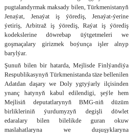
pugtalandyrmak maksady bilen, Türkmenistanyň
Jenaýat, Jenaýat iş ýörediş, Jenaýat-ýerine
ýetiriş, Arbitraž iş ýörediş, Raýat iş ýörediş
kodekslerine döwrebap üýtgetmeleri we
goşmaçalary girizmek boýunça işler alnyp
barylýar.
Şunuň bilen bir hatarda, Mejlisde Finlýandiýa
Respublikasynyň Türkmenistanda täze bellenilen
Adatdan daşary we Doly ygtyýarly ilçisinden
ynanç hatynyň kabul edilendigi, şeýle hem
Mejlisiň deputatlarynyň BMG-niň düzüm
birlikleriniň ýurdumyzyň degişli döwlet
edaralary bilen bilelikde guran okuw
maslahatlaryna we duşuşyklaryna