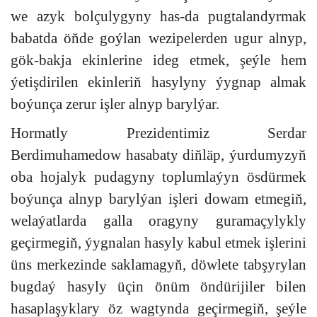
we azyk bolçulygyny has-da pugtalandyrmak
babatda öňde goýlan wezipelerden ugur alnyp,
gök-bakja ekinlerine ideg etmek, şeýle hem
ýetişdirilen ekinleriň hasylyny ýygnap almak
boýunça zerur işler alnyp barylýar.
Hormatly Prezidentimiz Serdar
Berdimuhamedow hasabaty diňläp, ýurdumyzyň
oba hojalyk pudagyny toplumlaýyn ösdürmek
boýunça alnyp barylýan işleri dowam etmegiň,
welaýatlarda galla oragyny guramaçylykly
geçirmegiň, ýygnalan hasyly kabul etmek işlerini
üns merkezinde saklamagyň, döwlete tabşyrylan
bugdaý hasyly üçin önüm öndürijiler bilen
hasaplaşyklary öz wagtynda geçirmegiň, şeýle