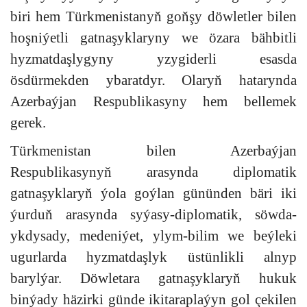
biri hem Türkmenistanyň goňşy döwletler bilen
hoşniýetli gatnaşyklaryny we özara bähbitli
hyzmatdaşlygyny yzygiderli esasda
ösdürmekden ybaratdyr. Olaryň hatarynda
Azerbaýjan Respublikasyny hem bellemek
gerek.
Türkmenistan bilen Azerbaýjan
Respublikasynyň arasynda diplomatik
gatnaşyklaryň ýola goýlan gününden bäri iki
ýurduň arasynda syýasy-diplomatik, söwda-
ykdysady, medeniýet, ylym-bilim we beýleki
ugurlarda hyzmatdaşlyk üstünlikli alnyp
barylýar. Döwletara gatnaşyklaryň hukuk
binýady häzirki günde ikitaraplaýyn gol çekilen