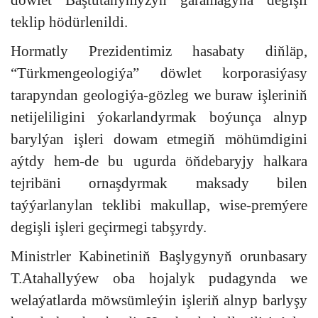
döwlet Baştutanymyzyň garamagyna degişli
teklip hödürlenildi.
Hormatly Prezidentimiz hasabaty diňläp,
“Türkmengeologiýa” döwlet korporasiýasy
tarapyndan geologiýa-gözleg we buraw işleriniň
netijeliligini ýokarlandyrmak boýunça alnyp
barylýan işleri dowam etmegiň möhümdigini
aýtdy hem-de bu ugurda öňdebaryjy halkara
tejribäni ornaşdyrmak maksady bilen
taýýarlanylan teklibi makullap, wise-premýere
degişli işleri geçirmegi tabşyrdy.
Ministrler Kabinetiniň Başlygynyň orunbasary
T.Atahallyýew oba hojalyk pudagynda we
welaýatlarda möwsümleýin işleriň alnyp barlyşy