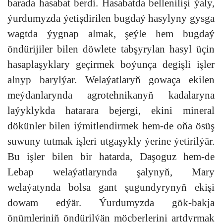
barada hasabat berdi. Hasabatda bellenilişi ýaly,
ýurdumyzda ýetişdirilen bugdaý hasylyny gysga
wagtda ýygnap almak, şeýle hem bugdaý
öndürijiler bilen döwlete tabşyrylan hasyl üçin
hasaplaşyklary geçirmek boýunça degişli işler
alnyp barylýar. Welaýatlaryň gowaça ekilen
meýdanlarynda agrotehnikanyň kadalaryna
laýyklykda hatarara bejergi, ekini mineral
dökünler bilen iýmitlendirmek hem-de oňa ösüş
suwuny tutmak işleri utgaşykly ýerine ýetirilýär.
Bu işler bilen bir hatarda, Daşoguz hem-de
Lebap welaýatlarynda şalynyň, Mary
welaýatynda bolsa gant şugundyrynyň ekişi
dowam edýär. Ýurdumyzda gök-bakja
önümleriniň öndürilýän möçberlerini artdyrmak