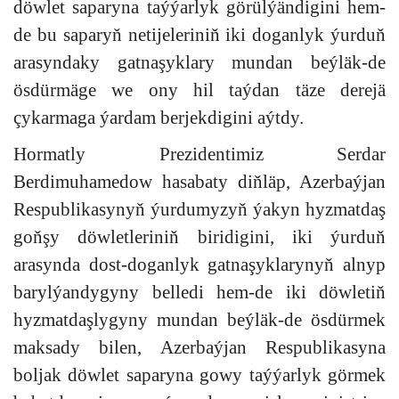
döwlet saparyna taýýarlyk görülýändigini hem-
de bu saparyň netijeleriniň iki doganlyk ýurduň
arasyndaky gatnaşyklary mundan beýläk-de
ösdürmäge we ony hil taýdan täze derejä
çykarmaga ýardam berjekdigini aýtdy.
Hormatly Prezidentimiz Serdar
Berdimuhamedow hasabaty diňläp, Azerbaýjan
Respublikasynyň ýurdumyzyň ýakyn hyzmatdaş
goňşy döwletleriniň biridigini, iki ýurduň
arasynda dost-doganlyk gatnaşyklarynyň alnyp
barylýandygyny belledi hem-de iki döwletiň
hyzmatdaşlygyny mundan beýläk-de ösdürmek
maksady bilen, Azerbaýjan Respublikasyna
boljak döwlet saparyna gowy taýýarlyk görmek