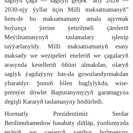
sagdyn çaga — sagdyn geljek” atly 2026 —
2030-njy ýyllar üçin Milli maksatnamanyň”
hem-de bu maksatnamany amala aşyrmak
boýunça ýerine ýetirilmeli çäreleriň
Meýilnamasynyň taslamalary işlenip
taýýarlanyldy. Milli maksatnamanyň esasy
maksady we wezipeleri eneleriň we çagalaryň
arasynda keselleriň öňüni almakdan, olaryň
saglyk ýagdaýyny has-da gowulandyrmakdan
ybaratdyr. Şunuň bilen baglylykda, wise-
premýer döwlet Baştutanymyzyň garamagyna
degişli Kararyň taslamasyny hödürledi.
Hormatly Prezidentimiz Serdar
Berdimuhamedow hasabaty diňläp, ýurdumyzda
enäniň we çaganyň sagdyn bolmagyny