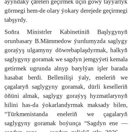
aýyndaky çäreleri geçirmek üçin gowy taýýarlyk
görmegi hem-de olary ýokary derejede geçirmegi
tabşyrdy.
Soňra Ministrler Kabinetiniň Başlygynyň
orunbasary B.Mämmedow ýurdumyzda saglygy
goraýyş ulgamyny döwrebaplaşdyrmak, halkyň
saglygyny goramak we sagdyn jemgyýeti kemala
getirmek ugrunda alnyp barylýan işler barada
hasabat berdi. Bellenilişi ýaly, eneleriň we
çagalaryň saglygyny goramak, dürli keselleriň
öňüni almak, saglygy goraýyş hyzmatlarynyň
hilini has-da ýokarlandyrmak maksady bilen,
“Türkmenistanda eneleriň we çagalaryň
saglygyny goramak boýunça “Sagdyn ene —