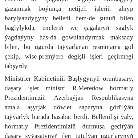
gazanmak boýunça netijeli işleriň alnyp
barylýandygyny belledi hem-de şunuň bilen
baglylykda, eneleriň we çagalaryň saglyk
ýagdaýyny has-da gowulandyrmak maksady
bilen, bu ugurda taýýarlanan resminama gol
çekip, wise-premýere degişli işleri geçirmegi
tabşyrdy.
Ministrler Kabinetiniň Başlygynyň orunbasary,
daşary işler ministri R.Meredow hormatly
Prezidentimiziň Azerbaýjan Respublikasyna
amala aşyrjak döwlet saparyna görülýän
taýýarlyk barada hasabat berdi. Bellenilişi ýaly,
hormatly Prezidentimiziň durmuşa geçirýän
daşary syýasatynyň ileri tutulýan ugurlarynyň