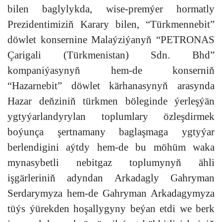
bilen baglylykda, wise-premýer hormatly
Prezidentimiziň Karary bilen, “Türkmennebit”
döwlet konsernine Malaýziýanyň “PETRONAS
Çarigali (Türkmenistan) Sdn. Bhd”
kompaniýasynyň hem-de konserniň
“Hazarnebit” döwlet kärhanasynyň arasynda
Hazar deňziniň türkmen böleginde ýerleşýän
ygtyýarlandyrylan toplumlary özleşdirmek
boýunça şertnamany baglaşmaga ygtyýar
berlendigini aýtdy hem-de bu möhüm waka
mynasybetli nebitgaz toplumynyň ähli
işgärleriniň adyndan Arkadagly Gahryman
Serdarymyza hem-de Gahryman Arkadagymyza
tüýs ýürekden hoşallygyny beýan etdi we berk