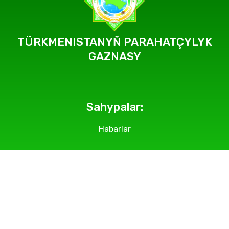
TÜRKMENISTANYŇ PARAHATÇYLYK
GAZNASY
Sahypalar:
Habarlar
Geçirilýän çäreler
Suratlar
Makalalar