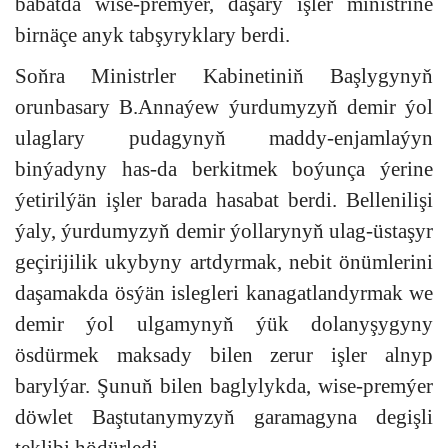
babatda wise-premýer, daşary işler ministrine
birnäçe anyk tabşyryklary berdi.
Soňra Ministrler Kabinetiniň Başlygynyň
orunbasary B.Annaýew ýurdumyzyň demir ýol
ulaglary pudagynyň maddy-enjamlaýyn
binýadyny has-da berkitmek boýunça ýerine
ýetirilýän işler barada hasabat berdi. Bellenilişi
ýaly, ýurdumyzyň demir ýollarynyň ulag-üstaşyr
geçirijilik ukybyny artdyrmak, nebit önümlerini
daşamakda ösýän islegleri kanagatlandyrmak we
demir ýol ulgamynyň ýük dolanyşygyny
ösdürmek maksady bilen zerur işler alnyp
barylýar. Şunuň bilen baglylykda, wise-premýer
döwlet Baştutanymyzyň garamagyna degişli