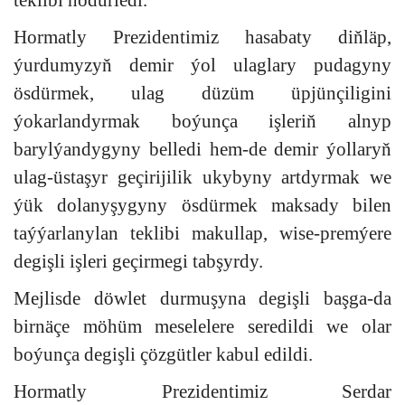
teklibi hödürledi.
Hormatly Prezidentimiz hasabaty diňläp,
ýurdumyzyň demir ýol ulaglary pudagyny
ösdürmek, ulag düzüm üpjünçiligini
ýokarlandyrmak boýunça işleriň alnyp
barylýandygyny belledi hem-de demir ýollaryň
ulag-üstaşyr geçirijilik ukybyny artdyrmak we
ýük dolanyşygyny ösdürmek maksady bilen
taýýarlanylan teklibi makullap, wise-premýere
degişli işleri geçirmegi tabşyrdy.
Mejlisde döwlet durmuşyna degişli başga-da
birnäçe möhüm meselelere seredildi we olar
boýunça degişli çözgütler kabul edildi.
Hormatly Prezidentimiz Serdar