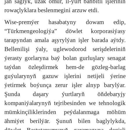
jan saglyk, uzak ömür, il-ýurt bähbitli işleriniň
rowaçlyklara beslenmegini arzuw etdi.
Wise-premýer hasabatyny dowam edip,
“Türkmengeologiýa” döwlet korporasiýasy
tarapyndan amala aşyrylýan işler barada aýtdy.
Bellenilişi ýaly, uglewodorod serişdeleriniň
ýerasty gorlaryna baý bolan gurluşlary senagat
taýdan özleşdirmek hem-de gözleg-barlag
guýularynyň gazuw işlerini netijeli ýerine
ýetirmek boýunça zerur işler alnyp barylýar.
Şunda daşary ýurtlaryň öňdebaryjy
kompaniýalarynyň tejribesinden we tehnologik
mümkinçiliklerinden peýdalanmaga möhüm
ähmiýet berilýär. Şunuň bilen baglylykda,