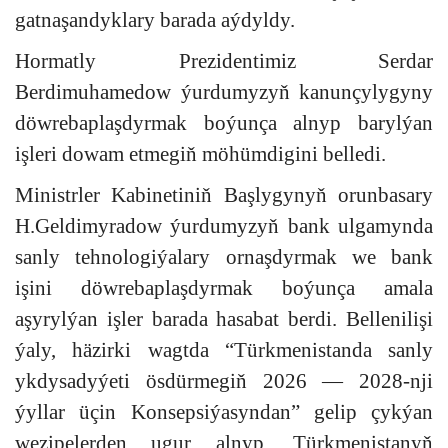
gatnaşandyklary barada aýdyldy.
Hormatly Prezidentimiz Serdar
Berdimuhamedow ýurdumyzyň kanunçylygyny
döwrebaplaşdyrmak boýunça alnyp barylýan
işleri dowam etmegiň möhümdigini belledi.
Ministrler Kabinetiniň Başlygynyň orunbasary
H.Geldimyradow ýurdumyzyň bank ulgamynda
sanly tehnologiýalary ornaşdyrmak we bank
işini döwrebaplaşdyrmak boýunça amala
aşyrylýan işler barada hasabat berdi. Bellenilişi
ýaly, häzirki wagtda “Türkmenistanda sanly
ykdysadyýeti ösdürmegiň 2026 — 2028-nji
ýyllar üçin Konsepsiýasyndan” gelip çykýan
wezipelerden ugur alnyp, Türkmenistanyň