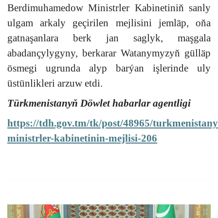
Berdimuhamedow Ministrler Kabinetiniň sanly
ulgam arkaly geçirilen mejlisini jemläp, oňa
gatnaşanlara berk jan saglyk, maşgala
abadançylygyny, berkarar Watanymyzyň gülläp
ösmegi ugrunda alyp barýan işlerinde uly
üstünlikleri arzuw etdi.
Türkmenistanyň Döwlet habarlar agentligi
https://tdh.gov.tm/tk/post/48965/turkmenistan
ministrler-kabinetinin-mejlisi-206