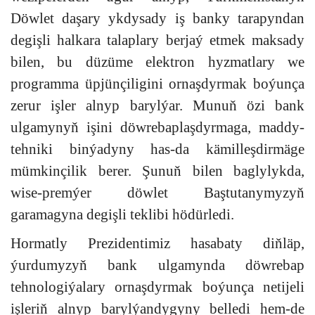
Döwlet daşary ykdysady iş banky tarapyndan
degişli halkara talaplary berjaý etmek maksady
bilen, bu düzüme elektron hyzmatlary we
programma üpjünçiligini ornaşdyrmak boýunça
zerur işler alnyp barylýar. Munuň özi bank
ulgamynyň işini döwrebaplaşdyrmaga, maddy-
tehniki binýadyny has-da kämilleşdirmäge
mümkinçilik berer. Şunuň bilen baglylykda,
wise-premýer döwlet Baştutanymyzyň
garamagyna degişli teklibi hödürledi.
Hormatly Prezidentimiz hasabaty diňläp,
ýurdumyzyň bank ulgamynda döwrebap
tehnologiýalary ornaşdyrmak boýunça netijeli
işleriň alnyp barylýandygyny belledi hem-de