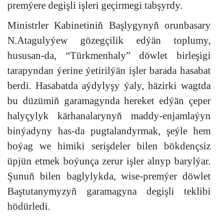
premýere degişli işleri geçirmegi tabşyrdy.
Ministrler Kabinetiniň Başlygynyň orunbasary
N.Atagulyýew gözegçilik edýän toplumy,
hususan-da, “Türkmenhaly” döwlet birleşigi
tarapyndan ýerine ýetirilýän işler barada hasabat
berdi. Hasabatda aýdylyşy ýaly, häzirki wagtda
bu düzümiň garamagynda hereket edýän çeper
halyçylyk kärhanalarynyň maddy-enjamlaýyn
binýadyny has-da pugtalandyrmak, şeýle hem
boýag we himiki serişdeler bilen bökdençsiz
üpjün etmek boýunça zerur işler alnyp barylýar.
Şunuň bilen baglylykda, wise-premýer döwlet
Baştutanymyzyň garamagyna degişli teklibi
hödürledi.