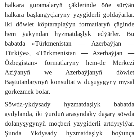
halkara guramalaryň çäklerinde öňe sürýän
halkara başlangyçlaryny yzygiderli goldaýarlar.
Iki döwlet köptaraplaýyn formatlaryň çäginde
hem ýakyndan hyzmatdaşlyk edýärler. Bu
babatda «Türkmenistan — Azerbaýjan —
Türkiýe», «Türkmenistan — Azerbaýjan —
Özbegistan» formatlaryny hem-de Merkezi
Aziýanyň we Azerbaýjanyň döwlet
Baştutanlarynyň konsultatiw duşuşygyny mysal
görkezmek bolar.
Söwda-ykdysady hyzmatdaşlyk babatda
aýdylanda, iki ýurduň arasyndaky daşary söwda
dolanyşygynyň möçberi yzygiderli artdyrylýar.
Şunda Ykdysady hyzmatdaşlyk boýunça