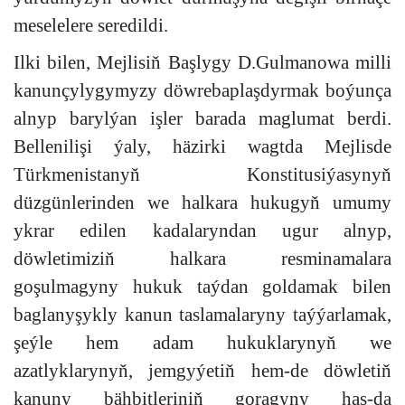
meselelere seredildi.
Ilki bilen, Mejlisiň Başlygy D.Gulmanowa milli
kanunçylygymyzy döwrebaplaşdyrmak boýunça
alnyp barylýan işler barada maglumat berdi.
Bellenilişi ýaly, häzirki wagtda Mejlisde
Türkmenistanyň Konstitusiýasynyň
düzgünlerinden we halkara hukugyň umumy
ykrar edilen kadalaryndan ugur alnyp,
döwletimiziň halkara resminamalara
goşulmagyny hukuk taýdan goldamak bilen
baglanyşykly kanun taslamalaryny taýýarlamak,
şeýle hem adam hukuklarynyň we
azatlyklarynyň, jemgyýetiň hem-de döwletiň
kanuny bähbitleriniň goragyny has-da