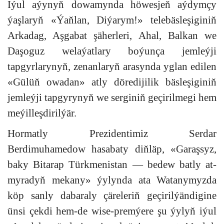
Iýul aýynyň dowamynda höwesjeň aýdymçy
ýaşlaryň «Ýaňlan, Diýarym!» telebäsleşiginiň
Arkadag, Aşgabat şäherleri, Ahal, Balkan we
Daşoguz welaýatlary boýunça jemleýji
tapgyrlarynyň, zenanlaryň arasynda yglan edilen
«Gülüň owadan» atly döredijilik bäsleşiginiň
jemleýji tapgyrynyň we serginiň geçirilmegi hem
meýilleşdirilýär.
Hormatly Prezidentimiz Serdar
Berdimuhamedow hasabaty diňläp, «Garaşsyz,
baky Bitarap Türkmenistan — bedew batly at-
myradyň mekany» ýylynda ata Watanymyzda
köp sanly dabaraly çäreleriň geçirilýändigine
ünsi çekdi hem-de wise-premýere şu ýylyň iýul