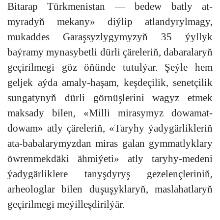
Bitarap Türkmenistan — bedew batly at-
myradyň mekany» diýlip atlandyrylmagy,
mukaddes Garaşsyzlygymyzyň 35 ýyllyk
baýramy mynasybetli dürli çäreleriň, dabaralaryň
geçirilmegi göz öňünde tutulýar. Şeýle hem
geljek aýda amaly-haşam, keşdeçilik, senetçilik
sungatynyň dürli görnüşlerini wagyz etmek
maksady bilen, «Milli mirasymyz dowamat-
dowam» atly çäreleriň, «Taryhy ýadygärlikleriň
ata-babalarymyzdan miras galan gymmatlyklary
öwrenmekdäki ähmiýeti» atly taryhy-medeni
ýadygärliklere tanyşdyryş gezelençleriniň,
arheologlar bilen duşuşyklaryň, maslahatlaryň
geçirilmegi meýilleşdirilýär.