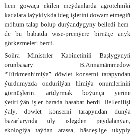
hem gowaça ekilen meýdanlarda agrotehniki
kadalara laýyklykda ideg işlerini dowam etmegiň
möhüm talap bolup durýandygyny belledi hem-
de bu babatda wise-premýere birnäçe anyk
görkezmeleri berdi.
Soňra Ministrler Kabinetiniň Başlygynyň
orunbasary B.Annamämmedow
“Türkmenhimiýa” döwlet konserni tarapyndan
ýurdumyzda öndürilýän himiýa önümleriniň
görnüşlerini artdyrmak boýunça ýerine
ýetirilýän işler barada hasabat berdi. Bellenilişi
ýaly, döwlet konserni tarapyndan dünýä
bazarlarynda uly islegden peýdalanýan,
ekologiýa taýdan arassa, bäsdeşlige ukyply