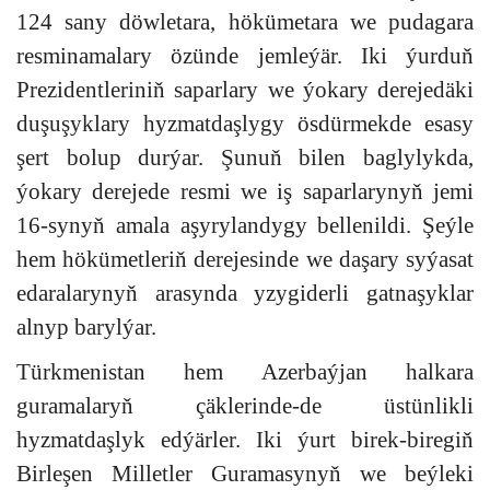
124 sany döwletara, hökümetara we pudagara
resminamalary özünde jemleýär. Iki ýurduň
Prezidentleriniň saparlary we ýokary derejedäki
duşuşyklary hyzmatdaşlygy ösdürmekde esasy
şert bolup durýar. Şunuň bilen baglylykda,
ýokary derejede resmi we iş saparlarynyň jemi
16-synyň amala aşyrylandygy bellenildi. Şeýle
hem hökümetleriň derejesinde we daşary syýasat
edaralarynyň arasynda yzygiderli gatnaşyklar
alnyp barylýar.
Türkmenistan hem Azerbaýjan halkara
guramalaryň çäklerinde-de üstünlikli
hyzmatdaşlyk edýärler. Iki ýurt birek-biregiň
Birleşen Milletler Guramasynyň we beýleki