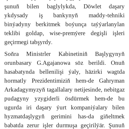
şunuň bilen baglylykda, Döwlet daşary
ykdysady iş bankynyň maddy-tehniki
binýadyny berkitmek boýunça taýýarlanylan
teklibi goldap, wise-premýere degişli işleri
geçirmegi tabşyrdy.
Soňra Ministrler Kabinetiniň Başlygynyň
orunbasary G.Agajanowa söz berildi. Onuň
hasabatynda bellenilişi ýaly, häzirki wagtda
hormatly Prezidentimiziň hem-de Gahryman
Arkadagymyzyň tagallalary netijesinde, nebitgaz
pudagyny yzygiderli ösdürmek hem-de bu
ugurda iri daşary ýurt kompaniýalary bilen
hyzmatdaşlygyň gerimini has-da giňeltmek
babatda zerur işler durmuşa geçirilýär. Şunuň