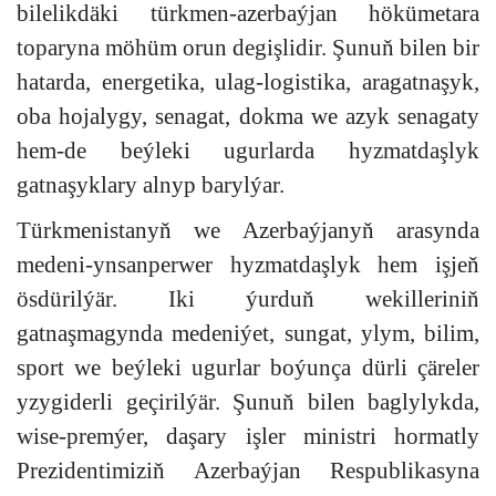
bilelikdäki türkmen-azerbaýjan hökümetara
toparyna möhüm orun degişlidir. Şunuň bilen bir
hatarda, energetika, ulag-logistika, aragatnaşyk,
oba hojalygy, senagat, dokma we azyk senagaty
hem-de beýleki ugurlarda hyzmatdaşlyk
gatnaşyklary alnyp barylýar.
Türkmenistanyň we Azerbaýjanyň arasynda
medeni-ynsanperwer hyzmatdaşlyk hem işjeň
ösdürilýär. Iki ýurduň wekilleriniň
gatnaşmagynda medeniýet, sungat, ylym, bilim,
sport we beýleki ugurlar boýunça dürli çäreler
yzygiderli geçirilýär. Şunuň bilen baglylykda,
wise-premýer, daşary işler ministri hormatly
Prezidentimiziň Azerbaýjan Respublikasyna