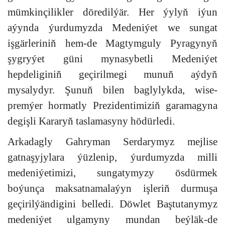
mümkinçilikler döredilýär. Her ýylyň iýun
aýynda ýurdumyzda Medeniýet we sungat
işgärleriniň hem-de Magtymguly Pyragynyň
şygryýet güni mynasybetli Medeniýet
hepdeliginiň geçirilmegi munuň aýdyň
mysalydyr. Şunuň bilen baglylykda, wise-
premýer hormatly Prezidentimiziň garamagyna
degişli Kararyň taslamasyny hödürledi.
Arkadagly Gahryman Serdarymyz mejlise
gatnaşyjylara ýüzlenip, ýurdumyzda milli
medeniýetimizi, sungatymyzy ösdürmek
boýunça maksatnamalaýyn işleriň durmuşa
geçirilýändigini belledi. Döwlet Baştutanymyz
medeniýet ulgamyny mundan beýläk-de