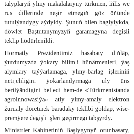
talyplaryň ylmy makalalaryny türkmen, iňlis we
rus dillerinde neşir etmegiň göz öňünde
tutulýandygy aýdyldy. Şunuň bilen baglylykda,
döwlet Baştutanymyzyň garamagyna degişli
teklip hödürlenildi.
Hormatly Prezidentimiz hasabaty diňläp,
ýurdumyzda ýokary bilimli hünärmenleri, ýaş
alymlary taýýarlamaga, ylmy-barlag işleriniň
netijeliligini ýokarlandyrmaga uly üns
berilýändigini belledi hem-de «Türkmenistanda
agroinnowasiýa» atly ylmy-amaly elektron
žurnaly döretmek baradaky teklibi goldap, wise-
premýere degişli işleri geçirmegi tabşyrdy.
Ministrler Kabinetiniň Başlygynyň orunbasary,