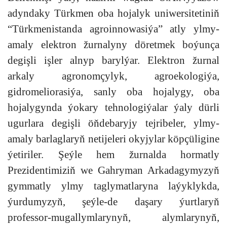
adyndaky Türkmen oba hojalyk uniwersitetiniň
“Türkmenistanda agroinnowasiýa” atly ylmy-
amaly elektron žurnalyny döretmek boýunça
degişli işler alnyp barylýar. Elektron žurnal
arkaly agronomçylyk, agroekologiýa,
gidromeliorasiýa, sanly oba hojalygy, oba
hojalygynda ýokary tehnologiýalar ýaly dürli
ugurlara degişli öňdebaryjy tejribeler, ylmy-
amaly barlaglaryň netijeleri okyjylar köpçüligine
ýetiriler. Şeýle hem žurnalda hormatly
Prezidentimiziň we Gahryman Arkadagymyzyň
gymmatly ylmy taglymatlaryna laýyklykda,
ýurdumyzyň, şeýle-de daşary ýurtlaryň
professor-mugallymlarynyň, alymlarynyň,