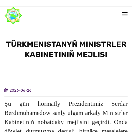
TÜRKMENISTANYŇ MINISTRLER
KABINETINIŇ MEJLISI
2026-06-26
Şu gün hormatly Prezidentimiz Serdar
Berdimuhamedow sanly ulgam arkaly Ministrler
Kabinetiniň nobatdaky mejlisini geçirdi. Onda
döwlet durmuşyna degişli birnäçe meselelere