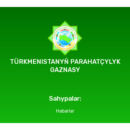
TÜRKMENISTANYŇ PARAHATÇYLYK
GAZNASY
Sahypalar:
Habarlar
Geçirilýän çäreler