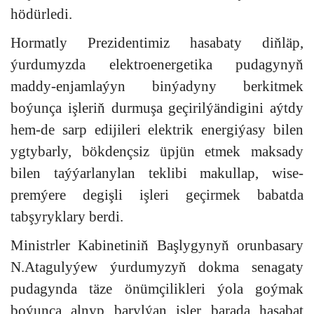
hödürledi.
Hormatly Prezidentimiz hasabaty diňläp,
ýurdumyzda elektroenergetika pudagynyň
maddy-enjamlaýyn binýadyny berkitmek
boýunça işleriň durmuşa geçirilýändigini aýtdy
hem-de sarp edijileri elektrik energiýasy bilen
ygtybarly, bökdençsiz üpjün etmek maksady
bilen taýýarlanylan teklibi makullap, wise-
premýere degişli işleri geçirmek babatda
tabşyryklary berdi.
Ministrler Kabinetiniň Başlygynyň orunbasary
N.Atagulyýew ýurdumyzyň dokma senagaty
pudagynda täze önümçilikleri ýola goýmak
boýunça alnyp barylýan işler barada hasabat