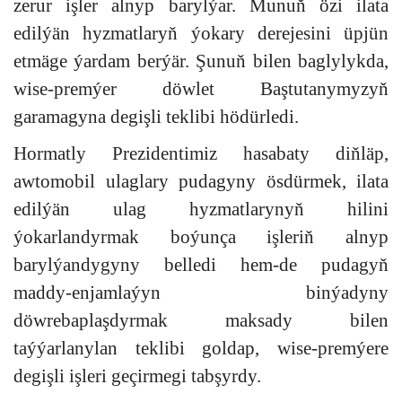
zerur işler alnyp barylýar. Munuň özi ilata
edilýän hyzmatlaryň ýokary derejesini üpjün
etmäge ýardam berýär. Şunuň bilen baglylykda,
wise-premýer döwlet Baştutanymyzyň
garamagyna degişli teklibi hödürledi.
Hormatly Prezidentimiz hasabaty diňläp,
awtomobil ulaglary pudagyny ösdürmek, ilata
edilýän ulag hyzmatlarynyň hilini
ýokarlandyrmak boýunça işleriň alnyp
barylýandygyny belledi hem-de pudagyň
maddy-enjamlaýyn binýadyny
döwrebaplaşdyrmak maksady bilen
taýýarlanylan teklibi goldap, wise-premýere
degişli işleri geçirmegi tabşyrdy.