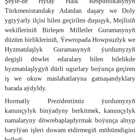
Şeýle-de Hytaý Halk Respublikasynyň
Türkmenistandaky Adatdan daşary we Doly
ygtyýarly ilçisi bilen geçirilen duşuşyk, Mejlisiň
wekilleriniň Birleşen Milletler Guramasynyň
düzüm birlikleriniň, Ýewropada Howpsuzlyk we
Hyzmatdaşlyk Guramasynyň ýurdumyzyň
degişli döwlet edaralary bilen bilelikde
hyzmatdaşlygyň dürli ugurlary boýunça geçiren
iş we okuw maslahatlaryna gatnaşandyklary
barada aýdyldy.
Hormatly Prezidentimiz ýurdumyzyň
kanunçylyk binýadyny berkitmek, kanunçylyk
namalaryny döwrebaplaşdyrmak boýunça alnyp
barylýan işleri dowam etdirmegiň möhümdigini
belledi.