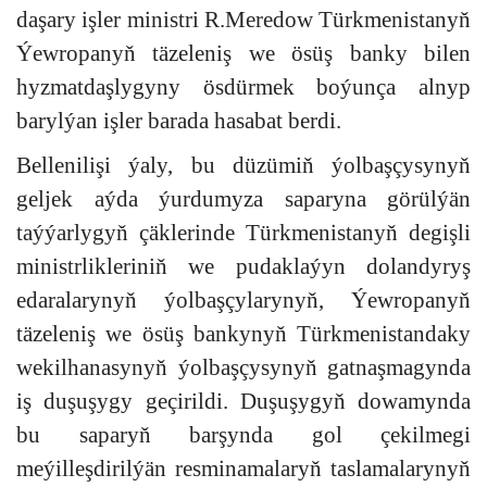
daşary işler ministri R.Meredow Türkmenistanyň
Ýewropanyň täzeleniş we ösüş banky bilen
hyzmatdaşlygyny ösdürmek boýunça alnyp
barylýan işler barada hasabat berdi.
Bellenilişi ýaly, bu düzümiň ýolbaşçysynyň
geljek aýda ýurdumyza saparyna görülýän
taýýarlygyň çäklerinde Türkmenistanyň degişli
ministrlikleriniň we pudaklaýyn dolandyryş
edaralarynyň ýolbaşçylarynyň, Ýewropanyň
täzeleniş we ösüş bankynyň Türkmenistandaky
wekilhanasynyň ýolbaşçysynyň gatnaşmagynda
iş duşuşygy geçirildi. Duşuşygyň dowamynda
bu saparyň barşynda gol çekilmegi
meýilleşdirilýän resminamalaryň taslamalarynyň