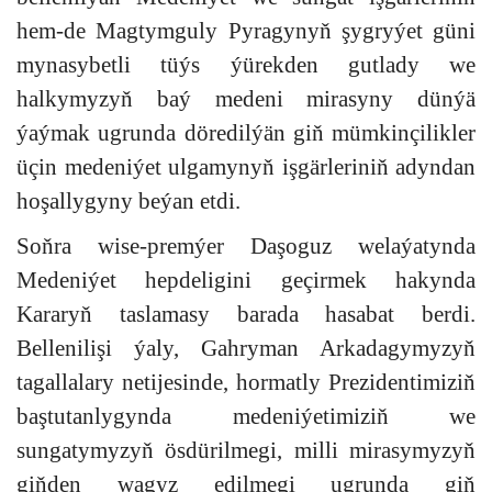
hem-de Magtymguly Pyragynyň şygryýet güni
mynasybetli tüýs ýürekden gutlady we
halkymyzyň baý medeni mirasyny dünýä
ýaýmak ugrunda döredilýän giň mümkinçilikler
üçin medeniýet ulgamynyň işgärleriniň adyndan
hoşallygyny beýan etdi.
Soňra wise-premýer Daşoguz welaýatynda
Medeniýet hepdeligini geçirmek hakynda
Kararyň taslamasy barada hasabat berdi.
Bellenilişi ýaly, Gahryman Arkadagymyzyň
tagallalary netijesinde, hormatly Prezidentimiziň
baştutanlygynda medeniýetimiziň we
sungatymyzyň ösdürilmegi, milli mirasymyzyň
giňden wagyz edilmegi ugrunda giň