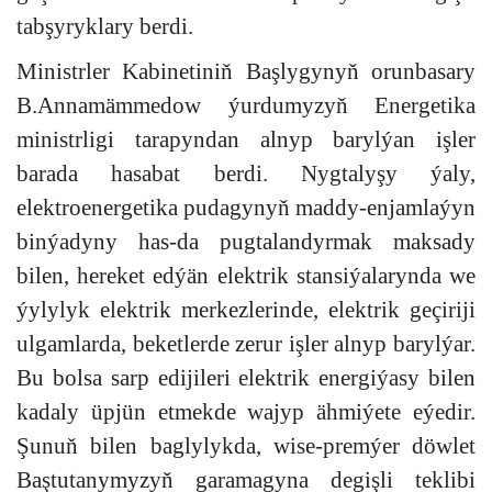
tabşyryklary berdi.
Ministrler Kabinetiniň Başlygynyň orunbasary
B.Annamämmedow ýurdumyzyň Energetika
ministrligi tarapyndan alnyp barylýan işler
barada hasabat berdi. Nygtalyşy ýaly,
elektroenergetika pudagynyň maddy-enjamlaýyn
binýadyny has-da pugtalandyrmak maksady
bilen, hereket edýän elektrik stansiýalarynda we
ýylylyk elektrik merkezlerinde, elektrik geçiriji
ulgamlarda, beketlerde zerur işler alnyp barylýar.
Bu bolsa sarp edijileri elektrik energiýasy bilen
kadaly üpjün etmekde wajyp ähmiýete eýedir.
Şunuň bilen baglylykda, wise-premýer döwlet
Baştutanymyzyň garamagyna degişli teklibi