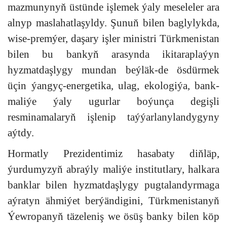
mazmunynyň üstünde işlemek ýaly meseleler ara
alnyp maslahatlaşyldy. Şunuň bilen baglylykda,
wise-premýer, daşary işler ministri Türkmenistan
bilen bu bankyň arasynda ikitaraplaýyn
hyzmatdaşlygy mundan beýläk-de ösdürmek
üçin ýangyç-energetika, ulag, ekologiýa, bank-
maliýe ýaly ugurlar boýunça degişli
resminamalaryň işlenip taýýarlanylandygyny
aýtdy.
Hormatly Prezidentimiz hasabaty diňläp,
ýurdumyzyň abraýly maliýe institutlary, halkara
banklar bilen hyzmatdaşlygy pugtalandyrmaga
aýratyn ähmiýet berýändigini, Türkmenistanyň
Ýewropanyň täzeleniş we ösüş banky bilen köp