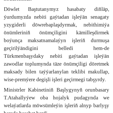
Döwlet Baştutanymyz hasabaty diňläp,
ýurdumyzda nebiti gaýtadan işleýän senagaty
yzygiderli döwrebaplaşdyrmak, nebithimiýa
önümleriniň önümçiligini kämilleşdirmek
boýunça maksatnamalaýyn işleriň durmuşa
geçirilýändigini belledi hem-de
Türkmenbaşydaky nebiti gaýtadan işleýän
zawodlar toplumynda täze önümçiligi döretmek
maksady bilen taýýarlanylan teklibi makullap,
wise-premýere degişli işleri geçirmegi tabşyrdy.
Ministrler Kabinetiniň Başlygynyň orunbasary
T.Atahallyýew oba hojalyk pudagynda we
welaýatlarda möwsümleýin işleriň alnyp barlyşy