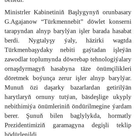
Ministrler Kabinetiniň Başlygynyň orunbasary
G.Agajanow “Türkmennebit” döwlet konserni
tarapyndan alnyp barylýan işler barada hasabat
berdi. Nygtalyşy ýaly, häzirki wagtda
Türkmenbaşydaky nebiti gaýtadan işleýän
zawodlar toplumynda döwrebap tehnologiýalary
ornaşdyrmagyň hasabyna täze önümçilikleri
döretmek boýunça zerur işler alnyp barylýar.
Munuň özi daşarky bazarlardan getirilýän
harytlaryň ornuny tutýan, bäsdeşlige ukyply
nebithimiýa önümleriniň öndürilmegine ýardam
berer. Şunuň bilen baglylykda, hormatly
Prezidentimiziň garamagyna degişli teklip
hödürlenildi.