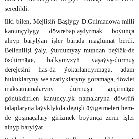
seredildi.
Ilki bilen, Mejlisiň Başlygy D.Gulmanowa milli
kanunçylygy döwrebaplaşdyrmak boýunça
alnyp barylýan işler barada maglumat berdi.
Bellenilişi ýaly, ýurdumyzy mundan beýläk-de
ösdürmäge, halkymyzyň ýaşaýyş-durmuş
derejesini has-da ýokarlandyrmaga, adam
hukuklaryny we azatlyklaryny goramaga, döwlet
maksatnamalaryny durmuşa geçirmäge
gönükdirilen kanunçylyk namalaryna döwrüň
talaplaryna laýyklykda degişli üýtgetmeleri hem-
de goşmaçalary girizmek boýunça zerur işler
alnyp barylýar.