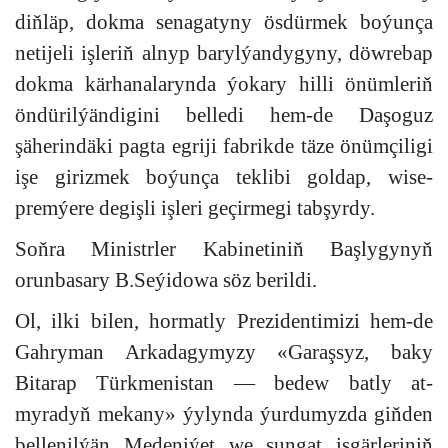
diňläp, dokma senagatyny ösdürmek boýunça
netijeli işleriň alnyp barylýandygyny, döwrebap
dokma kärhanalarynda ýokary hilli önümleriň
öndürilýändigini belledi hem-de Daşoguz
şäherindäki pagta egriji fabrikde täze önümçiligi
işe girizmek boýunça teklibi goldap, wise-
premýere degişli işleri geçirmegi tabşyrdy.
Soňra Ministrler Kabinetiniň Başlygynyň
orunbasary B.Seýidowa söz berildi.
Ol, ilki bilen, hormatly Prezidentimizi hem-de
Gahryman Arkadagymyzy «Garaşsyz, baky
Bitarap Türkmenistan — bedew batly at-
myradyň mekany» ýylynda ýurdumyzda giňden
bellenilýän Medeniýet we sungat işgärleriniň