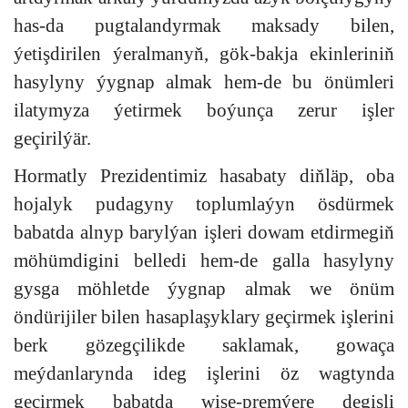
has-da pugtalandyrmak maksady bilen,
ýetişdirilen ýeralmanyň, gök-bakja ekinleriniň
hasylyny ýygnap almak hem-de bu önümleri
ilatymyza ýetirmek boýunça zerur işler
geçirilýär.
Hormatly Prezidentimiz hasabaty diňläp, oba
hojalyk pudagyny toplumlaýyn ösdürmek
babatda alnyp barylýan işleri dowam etdirmegiň
möhümdigini belledi hem-de galla hasylyny
gysga möhletde ýygnap almak we önüm
öndürijiler bilen hasaplaşyklary geçirmek işlerini
berk gözegçilikde saklamak, gowaça
meýdanlarynda ideg işlerini öz wagtynda
geçirmek babatda wise-premýere degişli