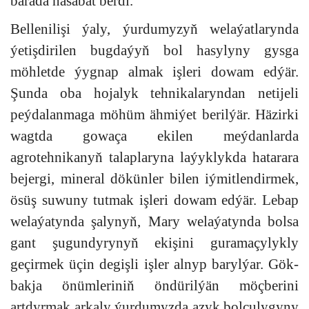
barada hasabat berdi.
Bellenilişi ýaly, ýurdumyzyň welaýatlarynda
ýetişdirilen bugdaýyň bol hasylyny gysga
möhletde ýygnap almak işleri dowam edýär.
Şunda oba hojalyk tehnikalaryndan netijeli
peýdalanmaga möhüm ähmiýet berilýär. Häzirki
wagtda gowaça ekilen meýdanlarda
agrotehnikanyň talaplaryna laýyklykda hatarara
bejergi, mineral dökünler bilen iýmitlendirmek,
ösüş suwuny tutmak işleri dowam edýär. Lebap
welaýatynda şalynyň, Mary welaýatynda bolsa
gant şugundyrynyň ekişini guramaçylykly
geçirmek üçin degişli işler alnyp barylýar. Gök-
bakja önümleriniň öndürilýän möçberini
artdyrmak arkaly ýurdumyzda azyk bolçulygyny