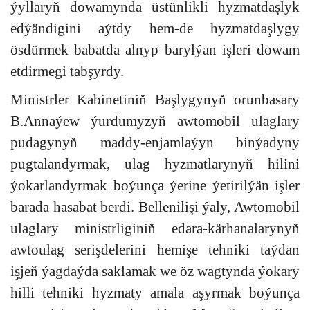
ýyllaryň dowamynda üstünlikli hyzmatdaşlyk
edýändigini aýtdy hem-de hyzmatdaşlygy
ösdürmek babatda alnyp barylýan işleri dowam
etdirmegi tabşyrdy.
Ministrler Kabinetiniň Başlygynyň orunbasary
B.Annaýew ýurdumyzyň awtomobil ulaglary
pudagynyň maddy-enjamlaýyn binýadyny
pugtalandyrmak, ulag hyzmatlarynyň hilini
ýokarlandyrmak boýunça ýerine ýetirilýän işler
barada hasabat berdi. Bellenilişi ýaly, Awtomobil
ulaglary ministrliginiň edara-kärhanalarynyň
awtoulag serişdelerini hemişe tehniki taýdan
işjeň ýagdaýda saklamak we öz wagtynda ýokary
hilli tehniki hyzmaty amala aşyrmak boýunça