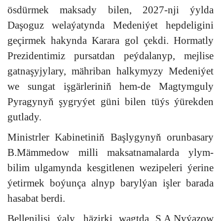
ösdürmek maksady bilen, 2027-nji ýylda
Daşoguz welaýatynda Medeniýet hepdeligini
geçirmek hakynda Karara gol çekdi. Hormatly
Prezidentimiz pursatdan peýdalanyp, mejlise
gatnaşyjylary, mähriban halkymyzy Medeniýet
we sungat işgärleriniň hem-de Magtymguly
Pyragynyň şygryýet güni bilen tüýs ýürekden
gutlady.
Ministrler Kabinetiniň Başlygynyň orunbasary
B.Mämmedow milli maksatnamalarda ylym-
bilim ulgamynda kesgitlenen wezipeleri ýerine
ýetirmek boýunça alnyp barylýan işler barada
hasabat berdi.
Bellenilişi ýaly, häzirki wagtda S.A.Nyýazow