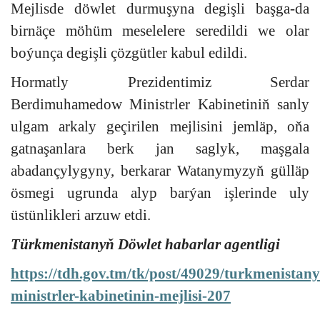
Mejlisde döwlet durmuşyna degişli başga-da
birnäçe möhüm meselelere seredildi we olar
boýunça degişli çözgütler kabul edildi.
Hormatly Prezidentimiz Serdar
Berdimuhamedow Ministrler Kabinetiniň sanly
ulgam arkaly geçirilen mejlisini jemläp, oňa
gatnaşanlara berk jan saglyk, maşgala
abadançylygyny, berkarar Watanymyzyň gülläp
ösmegi ugrunda alyp barýan işlerinde uly
üstünlikleri arzuw etdi.
Türkmenistanyň Döwlet habarlar agentligi
https://tdh.gov.tm/tk/post/49029/turkmenistan
ministrler-kabinetinin-mejlisi-207