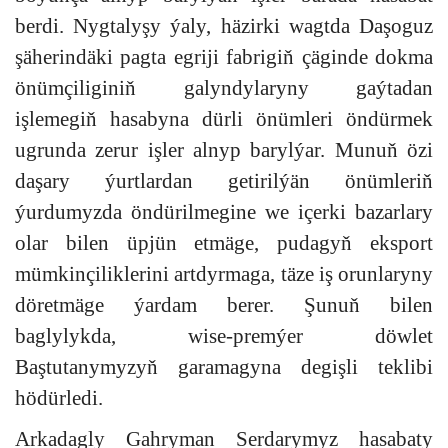
berdi. Nygtalyşy ýaly, häzirki wagtda Daşoguz
şäherindäki pagta egriji fabrigiň çäginde dokma
önümçiliginiň galyndylaryny gaýtadan
işlemegiň hasabyna dürli önümleri öndürmek
ugrunda zerur işler alnyp barylýar. Munuň özi
daşary ýurtlardan getirilýän önümleriň
ýurdumyzda öndürilmegine we içerki bazarlary
olar bilen üpjün etmäge, pudagyň eksport
mümkinçiliklerini artdyrmaga, täze iş orunlaryny
döretmäge ýardam berer. Şunuň bilen
baglylykda, wise-premýer döwlet
Baştutanymyzyň garamagyna degişli teklibi
hödürledi.
Arkadagly Gahryman Serdarymyz hasabaty