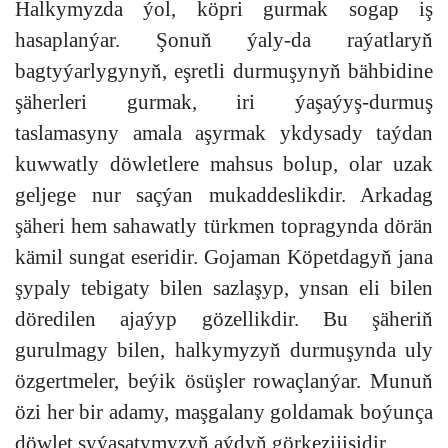
Halkymyzda ýol, köpri gurmak sogap iş
hasaplanýar. Şonuň ýaly-da raýatlaryň
bagtyýarlygynyň, eşretli durmuşynyň bähbidine
şäherleri gurmak, iri ýaşaýyş-durmuş
taslamasyny amala aşyrmak ykdysady taýdan
kuwwatly döwletlere mahsus bolup, olar uzak
geljege nur saçýan mukaddeslikdir. Arkadag
şäheri hem sahawatly türkmen topragynda dörän
kämil sungat eseridir. Gojaman Köpetdagyň jana
şypaly tebigaty bilen sazlaşyp, ynsan eli bilen
döredilen ajaýyp gözellikdir. Bu şäheriň
gurulmagy bilen, halkymyzyň durmuşynda uly
özgertmeler, beýik ösüşler rowaçlanýar. Munuň
özi her bir adamy, maşgalany goldamak boýunça
döwlet syýasatymyzyň aýdyň görkezijisidir.