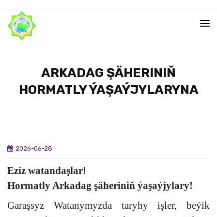
ARKADAG ŞÄHERINIŇ
HORMATLY ÝAŞAÝJYLARYNA
2026-06-28
Eziz watandaşlar!
Hormatly Arkadag şäheriniň ýaşaýjylary!
Garaşsyz Watanymyzda taryhy işler, beýik