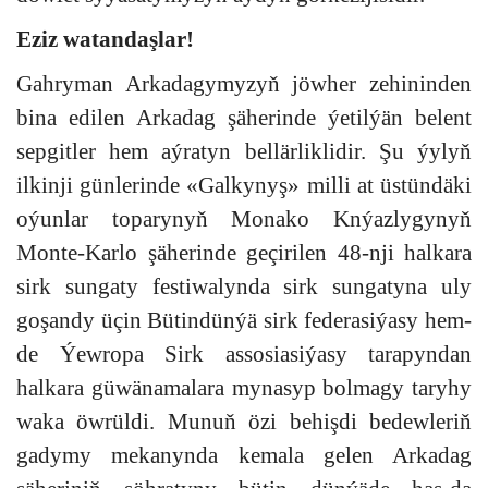
Eziz watandaşlar!
Gahryman Arkadagymyzyň jöwher zehininden
bina edilen Arkadag şäherinde ýetilýän belent
sepgitler hem aýratyn bellärliklidir. Şu ýylyň
ilkinji günlerinde «Galkynyş» milli at üstündäki
oýunlar toparynyň Monako Knýazlygynyň
Monte-Karlo şäherinde geçirilen 48-nji halkara
sirk sungaty festiwalynda sirk sungatyna uly
goşandy üçin Bütindünýä sirk federasiýasy hem-
de Ýewropa Sirk assosiasiýasy tarapyndan
halkara güwänamalara mynasyp bolmagy taryhy
waka öwrüldi. Munuň özi behişdi bedewleriň
gadymy mekanynda kemala gelen Arkadag