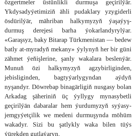
özgertmeler üstünlikli durmuşa geçirilýär.
Ykdysadyýetimiziň ähli pudaklary yzygiderli
ösdürilýär, mähriban halkymyzyň ýaşaýyş-
durmuş derejesi barha ýokarlandyrylýar.
«Garaşsyz, baky Bitarap Türkmenistan — bedew
batly at-myradyň mekany» ýylynyň her bir güni
zähmet ýeňişlerine, şanly wakalara beslenýär.
Munuň özi halkymyzyň agzybirliginden,
jebisliginden, bagtyýarlygyndan aýdyň
nyşandyr. Döwrebap binagärligiň nusgasy bolan
Arkadag şäheriniň üç ýyllygy mynasybetli
geçirilýän dabaralar hem ýurdumyzyň syýasy-
jemgyýetçilik we medeni durmuşynda möhüm
wakadyr. Sizi bu şatlykly waka bilen tüýs
ýürekden gutlaýaryn.