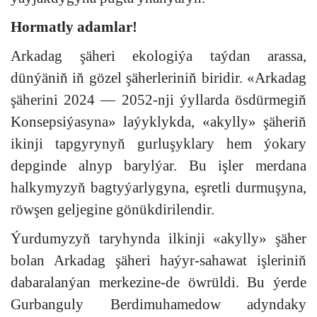
Hormatly adamlar!
Arkadag şäheri ekologiýa taýdan arassa,
dünýäniň iň gözel şäherleriniň biridir. «Arkadag
şäherini 2024 — 2052-nji ýyllarda ösdürmegiň
Konsepsiýasyna» laýyklykda, «akylly» şäheriň
ikinji tapgyrynyň gurluşyklary hem ýokary
depginde alnyp barylýar. Bu işler merdana
halkymyzyň bagtyýarlygyna, eşretli durmuşyna,
röwşen geljegine gönükdirilendir.
Ýurdumyzyň taryhynda ilkinji «akylly» şäher
bolan Arkadag şäheri haýyr-sahawat işleriniň
dabaralanýan merkezine-de öwrüldi. Bu ýerde
Gurbanguly Berdimuhamedow adyndaky