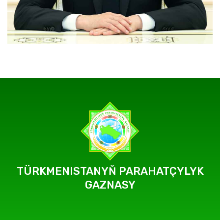
TÜRKMENISTANYŇ PARAHATÇYLYK
GAZNASY