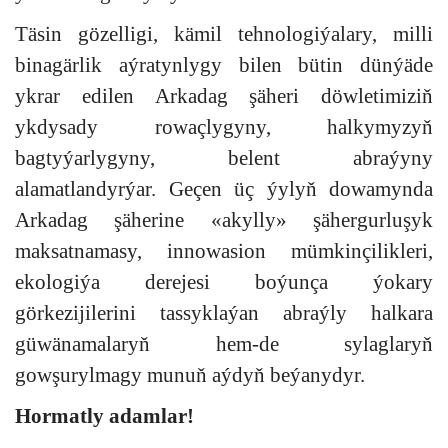
Täsin gözelligi, kämil tehnologiýalary, milli
binagärlik aýratynlygy bilen bütin dünýäde
ykrar edilen Arkadag şäheri döwletimiziň
ykdysady rowaçlygyny, halkymyzyň
bagtyýarlygyny, belent abraýyny
alamatlandyrýar. Geçen üç ýylyň dowamynda
Arkadag şäherine «akylly» şähergurluşyk
maksatnamasy, innowasion mümkinçilikleri,
ekologiýa derejesi boýunça ýokary
görkezijilerini tassyklaýan abraýly halkara
güwänamalaryň hem-de sylaglaryň
gowşurylmagy munuň aýdyň beýanydyr.
Hormatly adamlar!