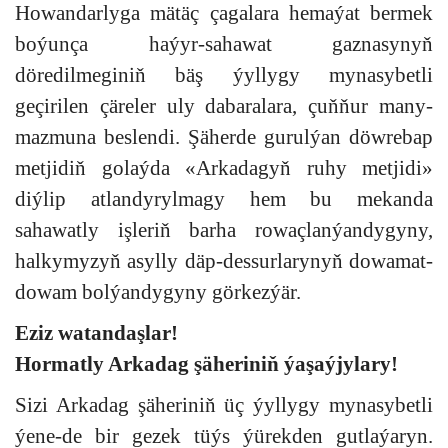
Howandarlyga mätäç çagalara hemaýat bermek
boýunça haýyr-sahawat gaznasynyň
döredilmeginiň bäş ýyllygy mynasybetli
geçirilen çäreler uly dabaralara, çuňňur many-
mazmuna beslendi. Şäherde gurulýan döwrebap
metjidiň golaýda «Arkadagyň ruhy metjidi»
diýlip atlandyrylmagy hem bu mekanda
sahawatly işleriň barha rowaçlanýandygyny,
halkymyzyň asylly däp-dessurlarynyň dowamat-
dowam bolýandygyny görkezýär.
Eziz watandaşlar!
Hormatly Arkadag şäheriniň ýaşaýjylary!
Sizi Arkadag şäheriniň üç ýyllygy mynasybetli
ýene-de bir gezek tüýs ýürekden gutlaýaryn.