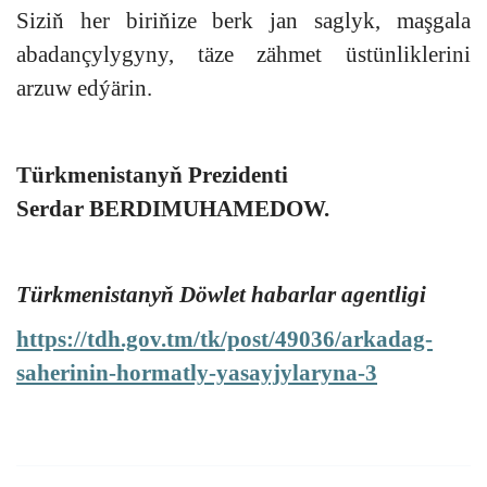
Siziň her biriňize berk jan saglyk, maşgala
abadançylygyny, täze zähmet üstünliklerini
arzuw edýärin.
Türkmenistanyň Prezidenti
Serdar BERDIMUHAMEDOW.
Türkmenistanyň Döwlet habarlar agentligi
https://tdh.gov.tm/tk/post/49036/arkadag-
saherinin-hormatly-yasayjylaryna-3