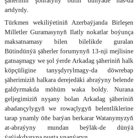
şäheriniň şöhratyny bütin dünýäde has-da
artdyrdy.
Türkmen wekiliýetiniň Azerbaýjanda Birleşen
Milletler Guramasynyň Ilatly nokatlar boýunça
maksatnamasy bilen bilelikde guralan
Bütindünýä şäherler forumynyň 13-nji mejlisine
gatnaşmagy we şol ýerde Arkadag şäheriniň halk
köpçüligine tanyşdyrylmagy-da döwrebap
şäherimiziň halkara derejedäki abraýyny belende
galdyrmakda möhüm waka boldy. Nurana
geljegimiziň nyşany bolan Arkadag şäheriniň
abadançylygyň we rowaçlygyň belentliklerine
tarap ynamly öňe barýan berkarar Watanymyzyň
at-abraýyny mundan beýläk-de dünýä
ýaýjakdygyna pugta ynanýaryn.