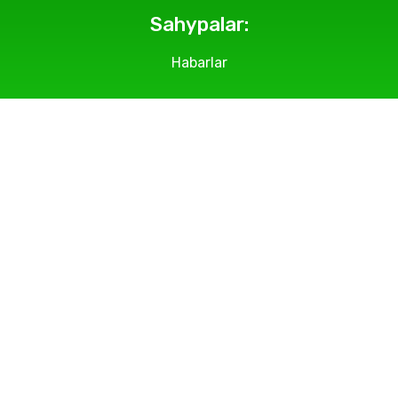
Sahypalar:
Habarlar
Geçirilýän çäreler
Suratlar
Makalalar
Bölümlerimiz
Biz barada
Habarlaşmak üçin: