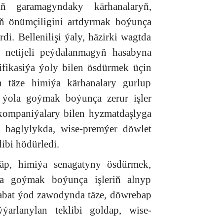
iň garamagyndaky kärhanalaryň,
ň önümçiligini artdyrmak boýunça
rdi. Bellenilişi ýaly, häzirki wagtda
we netijeli peýdalanmagyň hasabyna
fikasiýa ýoly bilen ösdürmek üçin
n täze himiýa kärhanalary gurlup
i ýola goýmak boýunça zerur işler
 kompaniýalary bilen hyzmatdaşlyga
 baglylykda, wise-premýer döwlet
ibi hödürledi.
läp, himiýa senagatyny ösdürmek,
ola goýmak boýunça işleriň alnyp
abat ýod zawodynda täze, döwrebap
ýarlanylan teklibi goldap, wise-