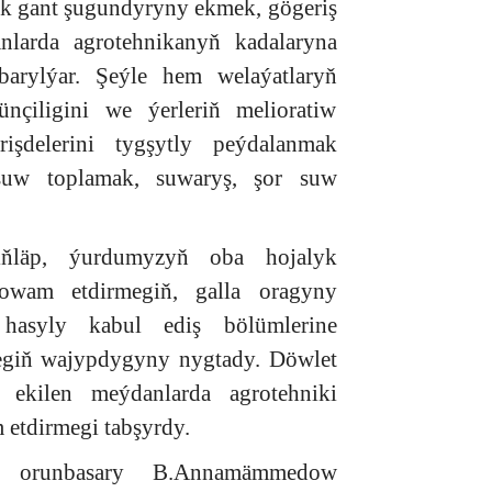
k gant şugundyryny ekmek, gögeriş
nlarda agrotehnikanyň kadalaryna
barylýar. Şeýle hem welaýatlaryň
nçiligini we ýerleriň melioratiw
şdelerini tygşytly peýdalanmak
suw toplamak, suwaryş, şor suw
.
diňläp, ýurdumyzyň oba hojalyk
owam etdirmegiň, galla oragyny
 hasyly kabul ediş bölümlerine
megiň wajypdygyny nygtady. Döwlet
 ekilen meýdanlarda agrotehniki
 etdirmegi tabşyrdy.
yň orunbasary B.Annamämmedow