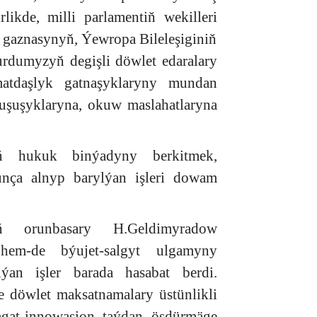
likde, milli parlamentiň wekilleri
 gaznasynyň, Ýewropa Bileleşiginiň
rdumyzyň degişli döwlet edaralary
zmatdaşlyk gatnaşyklaryny mundan
uşuşyklaryna, okuw maslahatlaryna
yň hukuk binýadyny berkitmek,
unça alnyp barylýan işleri dowam
yň orunbasary H.Geldimyradow
hem-de býujet-salgyt ulgamyny
ýan işler barada hasabat berdi.
we döwlet maksatnamalary üstünlikli
agat-innowasion taýdan ösdürmäge