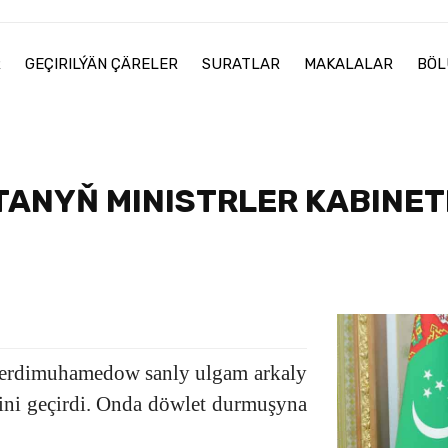
R
GEÇIRILÝÄN ÇÄRELER
SURATLAR
MAKALALAR
BÖL
ANYŇ MINISTRLER KABINETI
Berdimuhamedow sanly ulgam arkaly
sini geçirdi. Onda döwlet durmuşyna