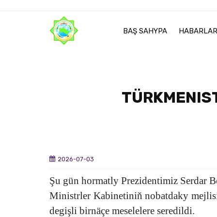
BAŞ SAHYPA
HABARLA
TÜRKMENIST
2026-07-03
Şu gün hormatly Prezidentimiz Serdar 
Ministrler Kabinetiniň nobatdaky mejli
degişli birnäçe meselelere seredildi.