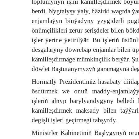
toplumynyň işini kämilleşdirmek boýun
berdi. Nygtalyşy ýaly, häzirki wagtda 
enjamlaýyn binýadyny yzygiderli pu
önümçilikleri zerur serişdeler bilen bö
işler ýerine ýetirilýär. Bu işleriň üstü
desgalaryny döwrebap enjamlar bilen üp
kämilleşdirmäge mümkinçilik berýär. Şu
döwlet Baştutanymyzyň garamagyna degiş
Hormatly Prezidentimiz hasabaty diňl
ösdürmek we onuň maddy-enjamlaýy
işleriň alnyp barylýandygyny belledi
kämilleşdirmek maksady bilen taýýarl
degişli işleri geçirmegi tabşyrdy.
Ministrler Kabinetiniň Başlygynyň oru