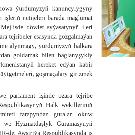
manowa ýurdumyzyň kanunçylygyny
işleriň netijeleri barada maglumat
a Mejlisde döwlet syýasatynyň ileri
ara tejribeler esasynda gozgalmaýan
gine alynmagy, ýurdumyzyň halkara
ýdan goldamak bilen baglanyşykly
rkmenistanyň hereket edýän käbir
üýtgetmeleri, goşmaçalary girizmek
we parlament işinde özara tejribe
espublikasynyň Halk wekilleriniň
miteti tarapyndan guralan okuw
k we Hyzmatdaşlyk Guramasynyň
R-de, Awstriýa Respublikasynda iş