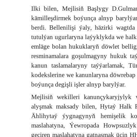
Ilki bilen, Mejlisiň Başlygy D.Gul
kämilleşdirmek boýunça alnyp barylýan 
berdi. Bellenilişi ýaly, häzirki wagtd
tutulýan ugurlaryna laýyklykda we halk
emläge bolan hukuklaryň döwlet belli
resminamalara goşulmagyny hukuk ta
kanun taslamalaryny taýýarlamak, Tü
kodekslerine we kanunlaryna döwrebap 
boýunça degişli işler alnyp barylýar.
Mejlisiň wekilleri kanunçykaryjylyk 
alyşmak maksady bilen, Hytaý Halk R
Ählihytaý ýygnagynyň hemişelik ko
maslahatyna, Ýewropada Howpsuzly
geçiren maslahatyna gatnaşmak üçin HH