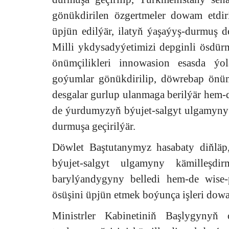
gönükdirilen özgertmeler dowam etdir
üpjün edilýär, ilatyň ýaşaýyş-durmuş de
Milli ykdysadyýetimizi depginli ösdür
önümçilikleri innowasion esasda 
goýumlar gönükdirilip, döwrebap önüm
desgalar gurlup ulanmaga berilýär hem-de
de ýurdumyzyň býujet-salgyt ulgamyny 
durmuşa geçirilýär.
Döwlet Baştutanymyz hasabaty diňläp
býujet-salgyt ulgamyny kämilleşdi
barylýandygyny belledi hem-de wise
ösüşini üpjün etmek boýunça işleri dow
Ministrler Kabinetiniň Başlygynyň