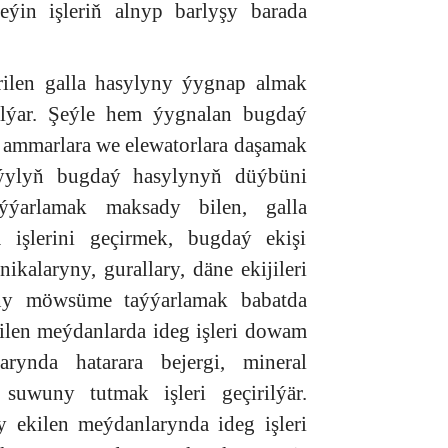
ýin işleriň alnyp barlyşy barada
dirilen galla hasylyny ýygnap almak
ylýar. Şeýle hem ýygnalan bugdaý
n ammarlara we elewatorlara daşamak
k ýylyň bugdaý hasylynyň düýbüni
ýýarlamak maksady bilen, galla
işlerini geçirmek, bugdaý ekişi
kalaryny, gurallary, däne ekijileri
ny möwsüme taýýarlamak babatda
kilen meýdanlarda ideg işleri dowam
rynda hatarara bejergi, mineral
suwuny tutmak işleri geçirilýär.
 ekilen meýdanlarynda ideg işleri