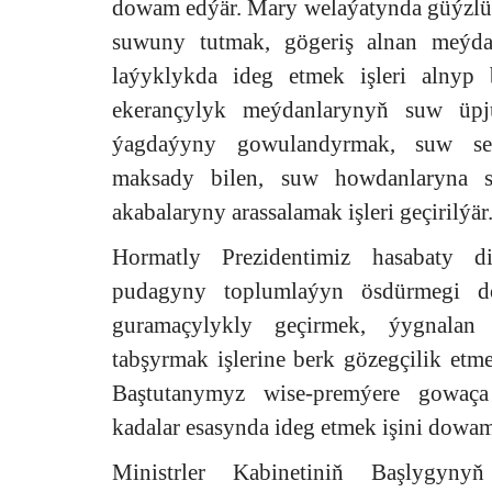
dowam edýär. Mary welaýatynda güýzlü
suwuny tutmak, gögeriş alnan meýda
laýyklykda ideg etmek işleri alnyp 
ekerançylyk meýdanlarynyň suw üpjü
ýagdaýyny gowulandyrmak, suw seri
maksady bilen, suw howdanlaryna 
akabalaryny arassalamak işleri geçirilýär
Hormatly Prezidentimiz hasabaty 
pudagyny toplumlaýyn ösdürmegi d
guramaçylykly geçirmek, ýygnalan
tabşyrmak işlerine berk gözegçilik et
Baştutanymyz wise-premýere gowaça
kadalar esasynda ideg etmek işini dowam
Ministrler Kabinetiniň Başlygyn