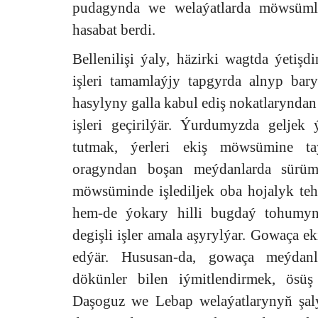
pudagynda we welaýatlarda möwsümle
hasabat berdi.
Bellenilişi ýaly, häzirki wagtda ýetiş
işleri tamamlaýjy tapgyrda alnyp bar
hasylyny galla kabul ediş nokatlarynda
işleri geçirilýär. Ýurdumyzda gelje
tutmak, ýerleri ekiş möwsümine ta
oragyndan boşan meýdanlarda sürüm 
möwsüminde işlediljek oba hojalyk tehni
hem-de ýokary hilli bugdaý tohumy
degişli işler amala aşyrylýar. Gowaça e
edýär. Hususan-da, gowaça meýdanla
dökünler bilen iýmitlendirmek, ösüş 
Daşoguz we Lebap welaýatlarynyň şaly