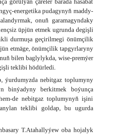
ça görülýän çäreler barada hasabat
ýangyç-energetika pudagynyň maddy-
gtalandyrmak, onuň garamagyndaky
kdençsiz üpjün etmek ugrunda degişli
nlikli durmuşa geçirilmegi önümçilik
jün etmäge, önümçilik tapgyrlaryny
nuň bilen baglylykda, wise-premýer
li teklibi hödürledi.
äp, ýurdumyzda nebitgaz toplumyny
n binýadyny berkitmek boýunça
 hem-de nebitgaz toplumynyň işini
anylan teklibi goldap, bu ugurda
nbasary T.Atahallyýew oba hojalyk