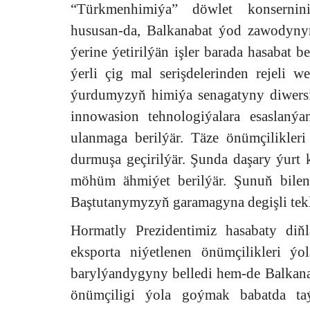
“Türkmenhimiýa” döwlet konsernin
hususan-da, Balkanabat ýod zawodyny
ýerine ýetirilýän işler barada hasabat be
ýerli çig mal serişdelerinden rejeli 
ýurdumyzyň himiýa senagatyny diwersi
innowasion tehnologiýalara esaslanýa
ulanmaga berilýär. Täze önümçilikler
durmuşa geçirilýär. Şunda daşary ýurt
möhüm ähmiýet berilýär. Şunuň bilen
Baştutanymyzyň garamagyna degişli tekl
Hormatly Prezidentimiz hasabaty diň
eksporta niýetlenen önümçilikleri ý
barylýandygyny belledi hem-de Balkan
önümçiligi ýola goýmak babatda taý