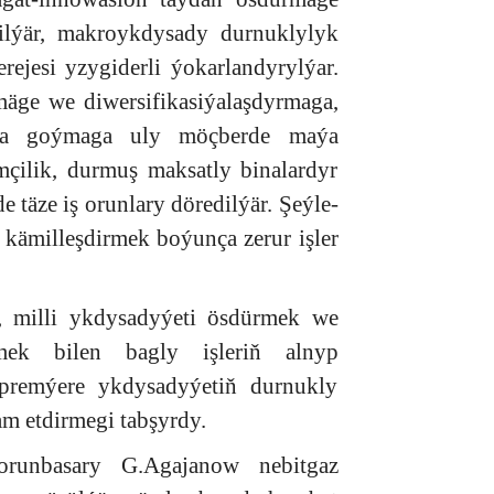
ilýär, makroykdysady durnuklylyk
rejesi yzygiderli ýokarlandyrylýar.
mäge we diwersifikasiýalaşdyrmaga,
ýola goýmaga uly möçberde maýa
çilik, durmuş maksatly binalardyr
 täze iş orunlary döredilýär. Şeýle-
kämilleşdirmek boýunça zerur işler
, milli ykdysadyýeti ösdürmek we
rmek bilen bagly işleriň alnyp
-premýere ykdysadyýetiň durnukly
am etdirmegi tabşyrdy.
 orunbasary G.Agajanow nebitgaz