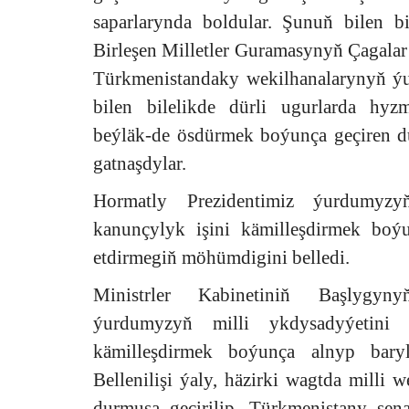
saparlarynda boldular. Şunuň bilen bir
Birleşen Milletler Guramasynyň Çagalar
Türkmenistandaky wekilhanalarynyň ýu
bilen bilelikde dürli ugurlarda hy
beýläk-de ösdürmek boýunça geçiren d
gatnaşdylar.
Hormatly Prezidentimiz ýurdumyz
kanunçylyk işini kämilleşdirmek boý
etdirmegiň möhümdigini belledi.
Ministrler Kabinetiniň Başlygyn
ýurdumyzyň milli ykdysadyýetini 
kämilleşdirmek boýunça alnyp baryl
Bellenilişi ýaly, häzirki wagtda milli 
durmuşa geçirilip, Türkmenistany sen