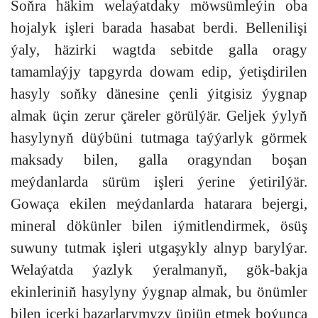
Soňra häkim welaýatdaky möwsümleýin oba
hojalyk işleri barada hasabat berdi. Bellenilişi
ýaly, häzirki wagtda sebitde galla oragy
tamamlaýjy tapgyrda dowam edip, ýetişdirilen
hasyly soňky dänesine çenli ýitgisiz ýygnap
almak üçin zerur çäreler görülýär. Geljek ýylyň
hasylynyň düýbüni tutmaga taýýarlyk görmek
maksady bilen, galla oragyndan boşan
meýdanlarda sürüm işleri ýerine ýetirilýär.
Gowaça ekilen meýdanlarda hatarara bejergi,
mineral dökünler bilen iýmitlendirmek, ösüş
suwuny tutmak işleri utgaşykly alnyp barylýar.
Welaýatda ýazlyk ýeralmanyň, gök-bakja
ekinleriniň hasylyny ýygnap almak, bu önümler
bilen içerki bazarlarymyzy üpjün etmek boýunça