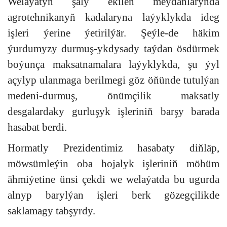
Welaýatyň şaly ekilen meýdanlarynda
agrotehnikanyň kadalaryna laýyklykda ideg
işleri ýerine ýetirilýär. Şeýle-de häkim
ýurdumyzy durmuş-ykdysady taýdan ösdürmek
boýunça maksatnamalara laýyklykda, şu ýyl
açylyp ulanmaga berilmegi göz öňünde tutulýan
medeni-durmuş, önümçilik maksatly
desgalardaky gurluşyk işleriniň barşy barada
hasabat berdi.
Hormatly Prezidentimiz hasabaty diňläp,
möwsümleýin oba hojalyk işleriniň möhüm
ähmiýetine ünsi çekdi we welaýatda bu ugurda
alnyp barylýan işleri berk gözegçilikde
saklamagy tabşyrdy.