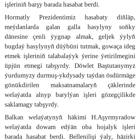
işleriniň barşy barada hasabat berdi.
Hormatly Prezidentimiz hasabaty diňläp,
meýdanlarda galan galla hasylyny soňky
dänesine çenli ýygnap almak, geljek ýylyň
bugdaý hasylynyň düýbüni tutmak, gowaça ideg
etmek işleriniň talabalaýyk ýerine ýetirilmegini
üpjün etmegi tabşyrdy. Döwlet Baştutanymyz
ýurdumyzy durmuş-ykdysady taýdan ösdürmäge
gönükdirilen maksatnamalaryň çäklerinde
welaýatda alnyp barylýan işleri gözegçilikde
saklamagy tabşyrdy.
Balkan welaýatynyň häkimi H.Aşyrmyradow
welaýatda dowam edýän oba hojalyk işleri
barada hasabat berdi. Bellenilişi ýaly, häzirki