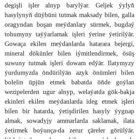
degişli işler alnyp barylýar. Geljek ýylyň
hasylynyň düýbüni tutmak maksady bilen, galla
oragyndan boşan meýdanlary sürmek, bugdaý
tohumyny taýýarlamak işleri ýerine ýetirilýär.
Gowaça ekilen meýdanlarda hatarara bejergi,
mineral dökünler bilen iýmitlendirmek, ösüş
suwuny tutmak işleri dowam edýär. Ilatymyzy
ýurdumyzda öndürilýän azyk önümleri bilen
bolelin üpjün etmek babatda öňde goýlan
wezipelerden ugur alnyp, welaýatda gök-bakja
ekinleri ekilen meýdanlarda ideg etmek işleri
bilen bir hatarda, ýetişdirilen hasyly ýygnap
almak, sowadyjy ammarlarda saklamak, ilata
ýetirmek boýunça-da zerur çäreler görülýär.