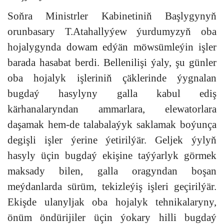
Soňra Ministrler Kabinetiniň Başlygynyň
orunbasary T.Atahallyýew ýurdumyzyň oba
hojalygynda dowam edýän möwsümleýin işler
barada hasabat berdi. Bellenilişi ýaly, şu günler
oba hojalyk işleriniň çäklerinde ýygnalan
bugdaý hasylyny galla kabul ediş
kärhanalaryndan ammarlara, elewatorlara
daşamak hem-de talabalaýyk saklamak boýunça
degişli işler ýerine ýetirilýär. Geljek ýylyň
hasyly üçin bugdaý ekişine taýýarlyk görmek
maksady bilen, galla oragyndan boşan
meýdanlarda sürüm, tekizleýiş işleri geçirilýär.
Ekişde ulanyljak oba hojalyk tehnikalaryny,
önüm öndürijiler üçin ýokary hilli bugdaý