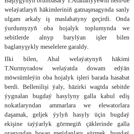
Başlygynyň orunbasary T.Atahallyýewiň hem-de
welaýatlaryň häkimleriniň gatnaşmagynda sanly
ulgam arkaly iş maslahatyny geçirdi. Onda
ýurdumyzyň oba hojalyk toplumynda we
sebitlerde alnyp barylýan işler bilen
baglanyşykly meselelere garaldy.
Ilki bilen, Ahal welaýatynyň häkimi
T.Nurmyradow welaýatda dowam edýän
möwsümleýin oba hojalyk işleri barada hasabat
berdi. Bellenilişi ýaly, häzirki wagtda sebitde
ýygnalan bugdaý hasylyny galla kabul ediş
nokatlaryndan ammarlara we elewatorlara
daşamak, geljek ýylyň hasyly üçin bugdaý
ekişine taýýarlyk görmegiň çäklerinde galla
oragyndan boşan meýdanlary sürmek, bugdaý