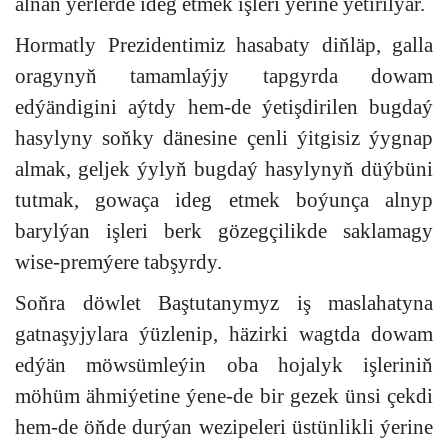
alnan ýerlerde ideg etmek işleri ýerine ýetirilýär.
Hormatly Prezidentimiz hasabaty diňläp, galla
oragynyň tamamlaýjy tapgyrda dowam
edýändigini aýtdy hem-de ýetişdirilen bugdaý
hasylyny soňky dänesine çenli ýitgisiz ýygnap
almak, geljek ýylyň bugdaý hasylynyň düýbüni
tutmak, gowaça ideg etmek boýunça alnyp
barylýan işleri berk gözegçilikde saklamagy
wise-premýere tabşyrdy.
Soňra döwlet Baştutanymyz iş maslahatyna
gatnaşyjylara ýüzlenip, häzirki wagtda dowam
edýän möwsümleýin oba hojalyk işleriniň
möhüm ähmiýetine ýene-de bir gezek ünsi çekdi
hem-de öňde durýan wezipeleri üstünlikli ýerine