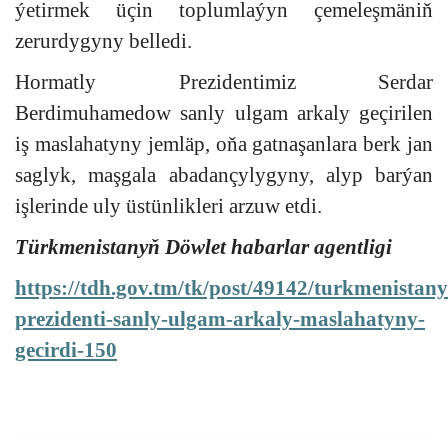
ýetirmek üçin toplumlaýyn çemeleşmäniň
zerurdygyny belledi.
Hormatly Prezidentimiz Serdar
Berdimuhamedow sanly ulgam arkaly geçirilen
iş maslahatyny jemläp, oňa gatnaşanlara berk jan
saglyk, maşgala abadançylygyny, alyp barýan
işlerinde uly üstünlikleri arzuw etdi.
Türkmenistanyň Döwlet habarlar agentligi
https://tdh.gov.tm/tk/post/49142/turkmenistan
prezidenti-sanly-ulgam-arkaly-maslahatyny-
gecirdi-150