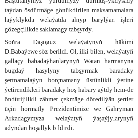
Baştutanymyz ýurdumyzy durmuş-ykdysady
taýdan ösdürmäge gönükdirilen maksatnamalara
laýyklykda welaýatda alnyp barylýan işleri
gözegçilikde saklamagy tabşyrdy.
Soňra Daşoguz welaýatynyň häkimi
D.Babaýewe söz berildi. Ol, ilki bilen, welaýatyň
gallaçy babadaýhanlarynyň Watan harmanyna
bugdaý hasylyny tabşyrmak baradaky
şertnamalaýyn borçnamany üstünlikli ýerine
ýetirendikleri baradaky hoş habary aýtdy hem-de
öndürijilikli zähmet çekmäge döredilýän şertler
üçin hormatly Prezidentimize we Gahryman
Arkadagymyza welaýatyň ýaşaýjylarynyň
adyndan hoşallyk bildirdi.