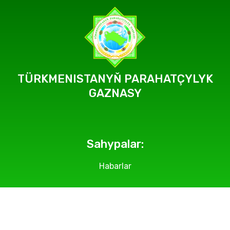
TÜRKMENISTANYŇ PARAHATÇYLYK
GAZNASY
Sahypalar:
Habarlar
Geçirilýän çäreler
Suratlar