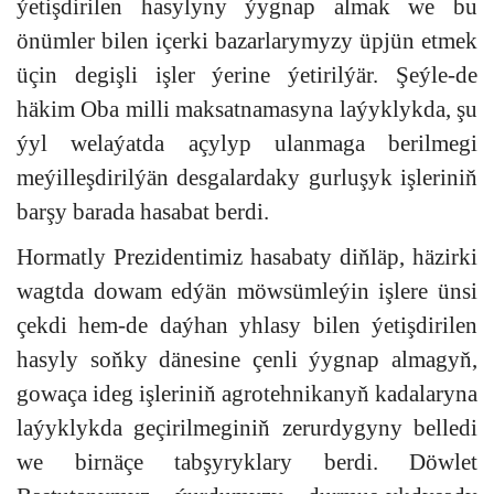
ýetişdirilen hasylyny ýygnap almak we bu
önümler bilen içerki bazarlarymyzy üpjün etmek
üçin degişli işler ýerine ýetirilýär. Şeýle-de
häkim Oba milli maksatnamasyna laýyklykda, şu
ýyl welaýatda açylyp ulanmaga berilmegi
meýilleşdirilýän desgalardaky gurluşyk işleriniň
barşy barada hasabat berdi.
Hormatly Prezidentimiz hasabaty diňläp, häzirki
wagtda dowam edýän möwsümleýin işlere ünsi
çekdi hem-de daýhan yhlasy bilen ýetişdirilen
hasyly soňky dänesine çenli ýygnap almagyň,
gowaça ideg işleriniň agrotehnikanyň kadalaryna
laýyklykda geçirilmeginiň zerurdygyny belledi
we birnäçe tabşyryklary berdi. Döwlet