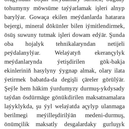
tohumyny möwsüme taýýarlamak işleri alnyp
barylýar. Gowaça ekilen meýdanlarda hatarara
bejergi, mineral dökünler bilen iýmitlendirmek,
ösüş suwuny tutmak işleri dowam edýär. Şunda
oba hojalyk tehnikalaryndan netijeli
peýdalanylýar. Welaýatyň ekerançylyk
meýdanlarynda ýetişdirilen gök-bakja
ekinleriniň hasylyny ýygnap almak, olary ilata
ýetirmek babatda-da degişli çäreler görülýär.
Şeýle hem häkim ýurdumyzy durmuş-ykdysady
taýdan ösdürmäge gönükdirilen maksatnamalara
laýyklykda, şu ýyl welaýatda açylyp ulanmaga
berilmegi meýilleşdirilýän medeni-durmuş,
önümçilik maksatly desgalardaky gurluşyk