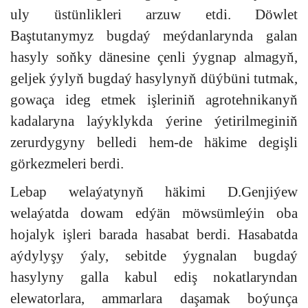
uly üstünlikleri arzuw etdi. Döwlet
Baştutanymyz bugdaý meýdanlarynda galan
hasyly soňky dänesine çenli ýygnap almagyň,
geljek ýylyň bugdaý hasylynyň düýbüni tutmak,
gowaça ideg etmek işleriniň agrotehnikanyň
kadalaryna laýyklykda ýerine ýetirilmeginiň
zerurdygyny belledi hem-de häkime degişli
görkezmeleri berdi.
Lebap welaýatynyň häkimi D.Genjiýew
welaýatda dowam edýän möwsümleýin oba
hojalyk işleri barada hasabat berdi. Hasabatda
aýdylyşy ýaly, sebitde ýygnalan bugdaý
hasylyny galla kabul ediş nokatlaryndan
elewatorlara, ammarlara daşamak boýunça