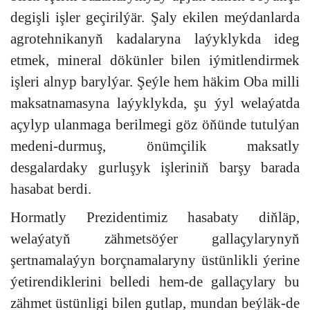
degişli işler geçirilýär. Şaly ekilen meýdanlarda
agrotehnikanyň kadalaryna laýyklykda ideg
etmek, mineral dökünler bilen iýmitlendirmek
işleri alnyp barylýar. Şeýle hem häkim Oba milli
maksatnamasyna laýyklykda, şu ýyl welaýatda
açylyp ulanmaga berilmegi göz öňünde tutulýan
medeni-durmuş, önümçilik maksatly
desgalardaky gurluşyk işleriniň barşy barada
hasabat berdi.
Hormatly Prezidentimiz hasabaty diňläp,
welaýatyň zähmetsöýer gallaçylarynyň
şertnamalaýyn borçnamalaryny üstünlikli ýerine
ýetirendiklerini belledi hem-de gallaçylary bu
zähmet üstünligi bilen gutlap, mundan beýläk-de