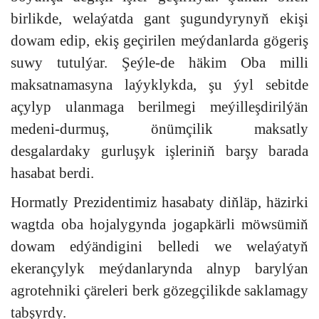
birlikde, welaýatda gant şugundyrynyň ekişi
dowam edip, ekiş geçirilen meýdanlarda gögeriş
suwy tutulýar. Şeýle-de häkim Oba milli
maksatnamasyna laýyklykda, şu ýyl sebitde
açylyp ulanmaga berilmegi meýilleşdirilýän
medeni-durmuş, önümçilik maksatly
desgalardaky gurluşyk işleriniň barşy barada
hasabat berdi.
Hormatly Prezidentimiz hasabaty diňläp, häzirki
wagtda oba hojalygynda jogapkärli möwsümiň
dowam edýändigini belledi we welaýatyň
ekerançylyk meýdanlarynda alnyp barylýan
agrotehniki çäreleri berk gözegçilikde saklamagy
tabşyrdy.