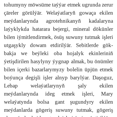
tohumyny möwsüme taýýar etmek ugrunda zerur
çäreler görülýär. Welaýatlaryň gowaça ekilen
meýdanlarynda agrotehnikanyň kadalaryna
laýyklykda hatarara bejergi, mineral dökünler
bilen iýmitlendirmek, ösüş suwuny tutmak işleri
utgaşykly dowam etdirilýär. Sebitlerde gök-
bakja we beýleki oba hojalyk ekinleriniň
ýetişdirilen hasylyny ýygnap almak, bu önümler
bilen içerki bazarlarymyzy bolelin üpjün etmek
boýunça degişli işler alnyp barylýar. Daşoguz,
Lebap welaýatlarynyň şaly ekilen
meýdanlarynda ideg etmek işleri, Mary
welaýatynda bolsa gant şugundyry ekilen
meýdanlarda gögeriş suwuny tutmak, gögeriş