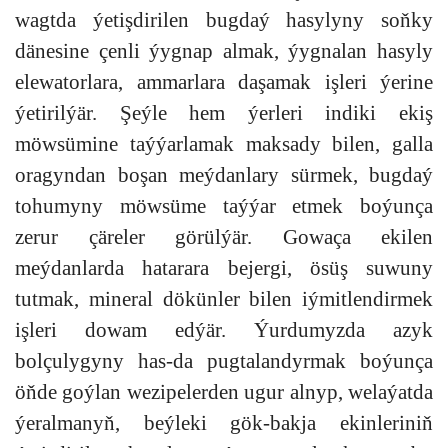
wagtda ýetişdirilen bugdaý hasylyny soňky
dänesine çenli ýygnap almak, ýygnalan hasyly
elewatorlara, ammarlara daşamak işleri ýerine
ýetirilýär. Şeýle hem ýerleri indiki ekiş
möwsümine taýýarlamak maksady bilen, galla
oragyndan boşan meýdanlary sürmek, bugdaý
tohumyny möwsüme taýýar etmek boýunça
zerur çäreler görülýär. Gowaça ekilen
meýdanlarda hatarara bejergi, ösüş suwuny
tutmak, mineral dökünler bilen iýmitlendirmek
işleri dowam edýär. Ýurdumyzda azyk
bolçulygyny has-da pugtalandyrmak boýunça
öňde goýlan wezipelerden ugur alnyp, welaýatda
ýeralmanyň, beýleki gök-bakja ekinleriniň