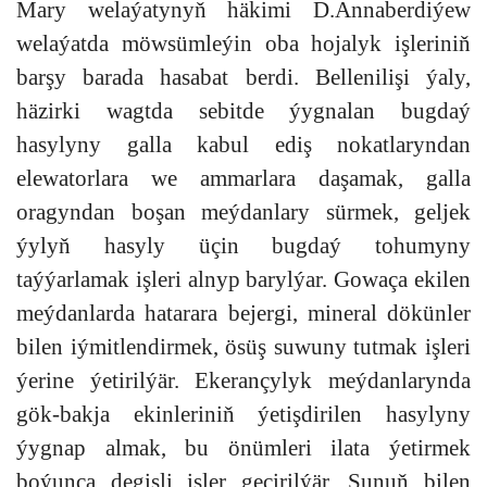
Mary welaýatynyň häkimi D.Annaberdiýew
welaýatda möwsümleýin oba hojalyk işleriniň
barşy barada hasabat berdi. Bellenilişi ýaly,
häzirki wagtda sebitde ýygnalan bugdaý
hasylyny galla kabul ediş nokatlaryndan
elewatorlara we ammarlara daşamak, galla
oragyndan boşan meýdanlary sürmek, geljek
ýylyň hasyly üçin bugdaý tohumyny
taýýarlamak işleri alnyp barylýar. Gowaça ekilen
meýdanlarda hatarara bejergi, mineral dökünler
bilen iýmitlendirmek, ösüş suwuny tutmak işleri
ýerine ýetirilýär. Ekerançylyk meýdanlarynda
gök-bakja ekinleriniň ýetişdirilen hasylyny
ýygnap almak, bu önümleri ilata ýetirmek
boýunça degişli işler geçirilýär. Şunuň bilen