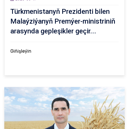
Türkmenistanyň Prezidenti bilen
Malaýziýanyň Premýer-ministriniň
arasynda gepleşikler geçir...
Giňişleýin