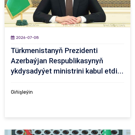
2026-07-08
Türkmenistanyň Prezidenti
Azerbaýjan Respublikasynyň
ykdysadyýet ministrini kabul etdi...
Giňişleýin