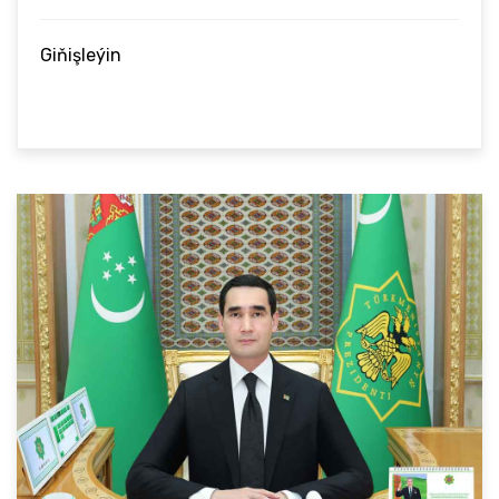
Giňişleýin