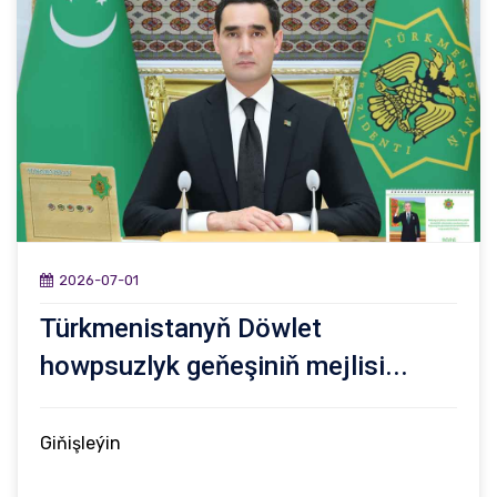
2026-07-01
Türkmenistanyň Döwlet
howpsuzlyk geňeşiniň mejlisi...
Giňişleýin