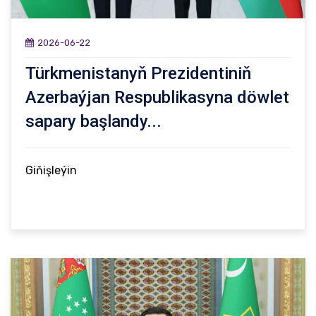
2026-06-22
Türkmenistanyň Prezidentiniň
Azerbaýjan Respublikasyna döwlet
sapary başlandy...
Giňişleýin