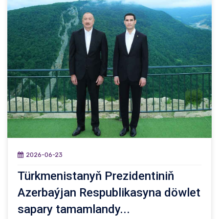
2026-06-23
Türkmenistanyň Prezidentiniň
Azerbaýjan Respublikasyna döwlet
sapary tamamlandy...