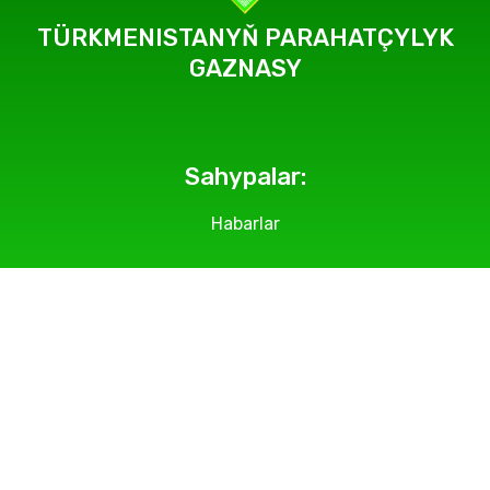
TÜRKMENISTANYŇ PARAHATÇYLYK
GAZNASY
Sahypalar:
Habarlar
Geçirilýän çäreler
Suratlar
Makalalar
Bölümlerimiz