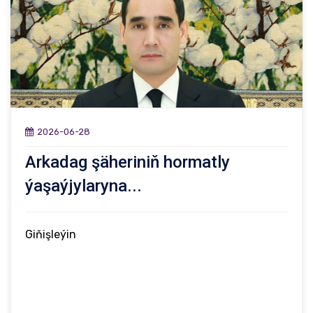
2026-06-28
Arkadag şäheriniň hormatly
ýaşaýjylaryna...
Giňişleýin