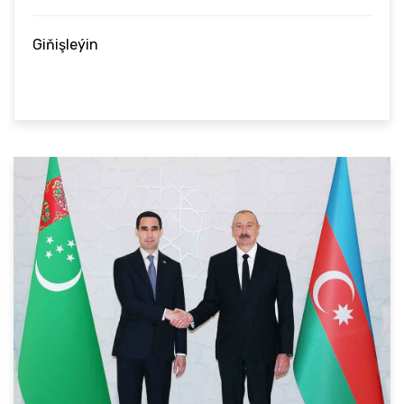
Giňişleýin