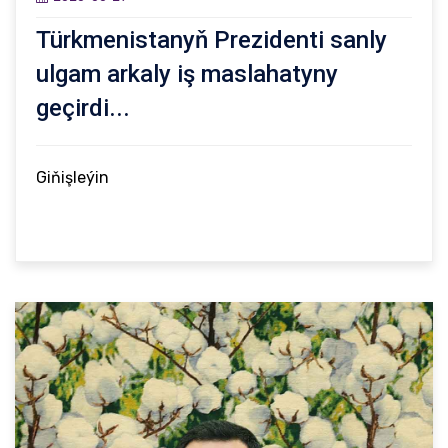
Türkmenistanyň Prezidenti sanly
ulgam arkaly iş maslahatyny
geçirdi...
Giňişleýin