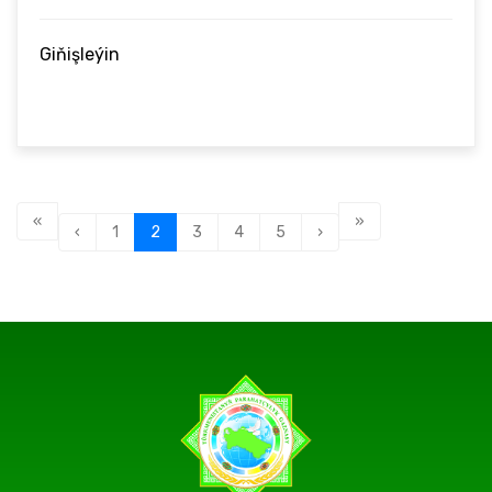
Giňişleýin
«
»
‹
1
2
3
4
5
›