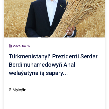
2026-06-17
Türkmenistanyň Prezidenti Serdar
Berdimuhamedowyň Ahal
welaýatyna iş sapary...
Giňişleýin