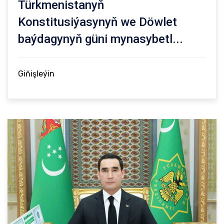
Türkmenistanyň
Konstitusiýasynyň we Döwlet
baýdagynyň güni mynasybetl...
Giňişleýin