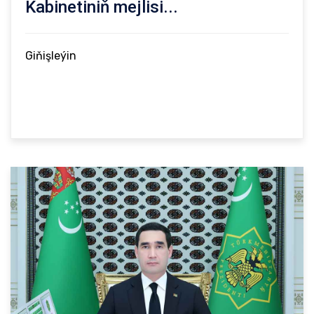
Kabinetiniň mejlisi...
Giňişleýin