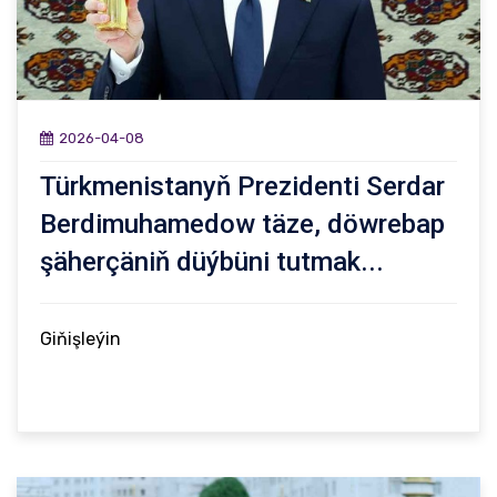
2026-04-08
Türkmenistanyň Prezidenti Serdar
Berdimuhamedow täze, döwrebap
şäherçäniň düýbüni tutmak...
Giňişleýin