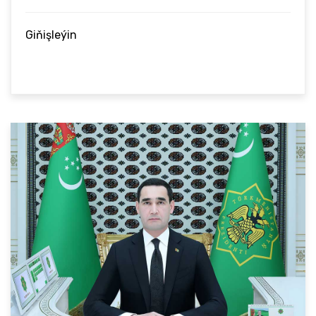
Giňişleýin