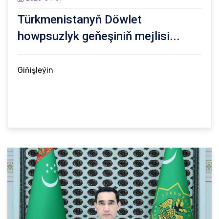
Türkmenistanyň Döwlet
howpsuzlyk geňeşiniň mejlisi...
Giňişleýin