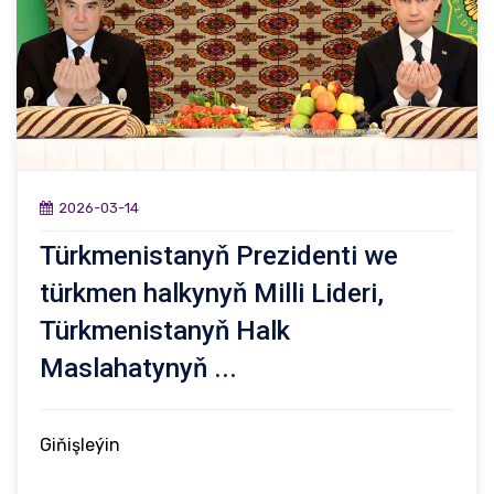
2026-03-14
Türkmenistanyň Prezidenti we
türkmen halkynyň Milli Lideri,
Türkmenistanyň Halk
Maslahatynyň ...
Giňişleýin