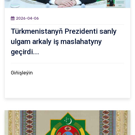
2026-04-06
Türkmenistanyň Prezidenti sanly
ulgam arkaly iş maslahatyny
geçirdi...
Giňişleýin