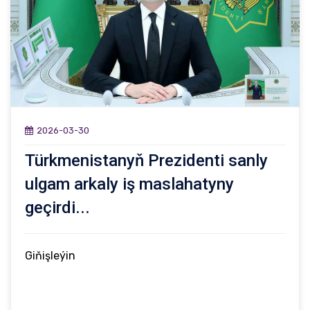
2026-03-30
Türkmenistanyň Prezidenti sanly
ulgam arkaly iş maslahatyny
geçirdi...
Giňişleýin