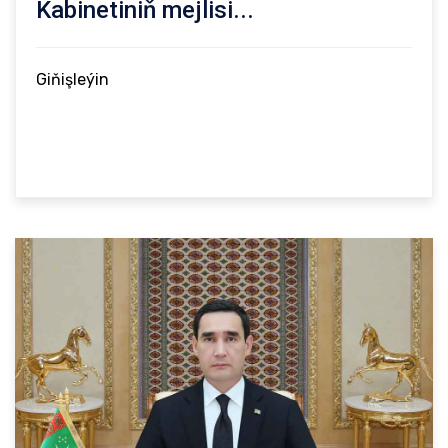
Kabinetiniň mejlisi...
Giňişleýin