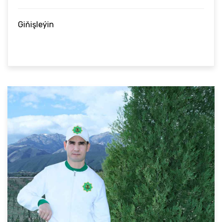
Giňişleýin