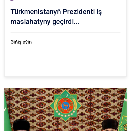
Türkmenistanyň Prezidenti iş
maslahatyny geçirdi...
Giňişleýin