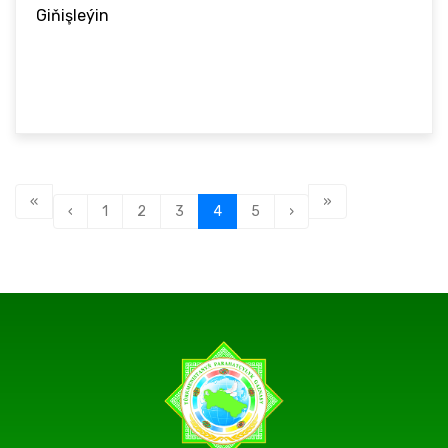
Giňişleýin
«
»
‹
1
2
3
4
5
›