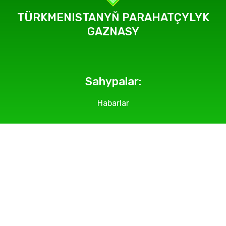
TÜRKMENISTANYŇ PARAHATÇYLYK
GAZNASY
Sahypalar:
Habarlar
Geçirilýän çäreler
Suratlar
Makalalar
Bölümlerimiz