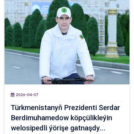
2026-04-07
Türkmenistanyň Prezidenti Serdar
Berdimuhamedow köpçülikleýin
welosipedli ýörişe gatnaşdy...